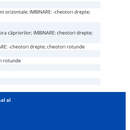
ni orizontale; IMBINARE: -cheotori drepte;
upra căpriorilor; IMBINARE: cheotori drepte;
ARE: -cheotori drepte; cheotori rotunde
ri rotunde
al al