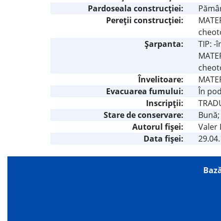
Pardoseala construcţiei:
Pămân
Pereţii construcţiei:
MATERI
cheot
Şarpanta:
TIP: -
MATERI
cheot
Învelitoare:
MATERI
Evacuarea fumului:
În po
Inscripţii:
TRADU
Stare de conservare:
Bună; 
Autorul fişei:
Valer
Data fișei:
29.04
Bază