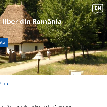
 liber din România
ută
Sibiu
truită pe un mic soclu din piatră pe care