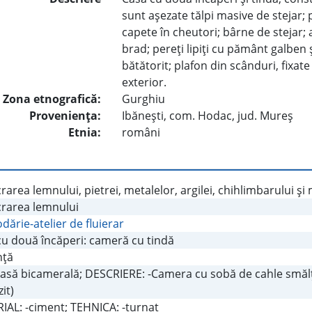
sunt aşezate tălpi masive de stejar; p
capete în cheutori; bârne de stejar; 
brad; pereţi lipiţi cu pământ galben 
bătătorit; plafon din scânduri, fixat
exterior.
Zona etnografică:
Gurghiu
Provenienţa:
Ibăneşti, com. Hodac, jud. Mureş
Etnia:
români
rarea lemnului, pietrei, metalelor, argilei, chihlimbarului şi
crarea lemnului
ărie-atelier de fluierar
cu două încăperi: cameră cu tindă
nţă
-Casă bicamerală; DESCRIERE: -Camera cu sobă de cahle smălţ
it)
IAL: -ciment; TEHNICA: -turnat