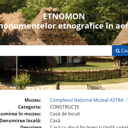
ETNOMON
 monumentelor etnografice în aer
Ca
Muzeu:
Complexul Naţional Muzeal ASTRA - 
Categoria:
CONSTRUCŢII
umirea în muzeu:
Casă de locuit
Denumirea locală:
Casă
Descriere
Casă cu două încăperi şi tindă; cons