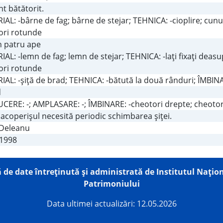
t bătătorit.
AL: -bârne de fag; bârne de stejar; TEHNICA: -cioplire; cunu
ori rotunde
în patru ape
AL: -lemn de fag; lemn de stejar; TEHNICA: -laţi fixaţi deas
ori rotunde
AL: -şiţă de brad; TEHNICA: -bătută la două rânduri; ÎMBIN
d
CERE: -; AMPLASARE: -; ÎMBINARE: -cheotori drepte; cheoto
acoperişul necesită periodic schimbarea şiţei.
 Deleanu
.1998
 de date întreţinută şi administrată de
Institutul Națion
Patrimoniului
Data ultimei actualizări: 12.05.2026