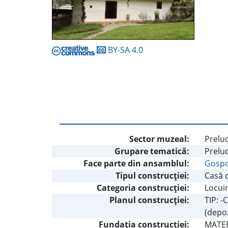
BY-SA 4.0
Sector muzeal:
Preluc
Grupare tematică:
Prelu
Face parte din ansamblul:
Gospod
Tipul construcţiei:
Casă 
Categoria construcţiei:
Locui
Planul construcţiei:
TIP: 
(depoz
Fundaţia construcţiei:
MATER