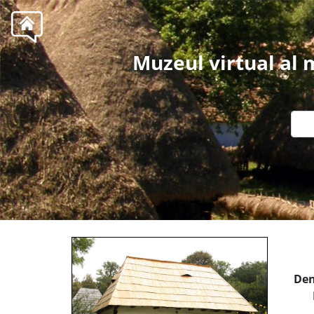
Muzeul virtual al
Den