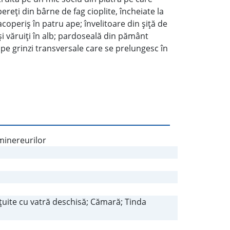
ereţi din bârne de fag cioplite, încheiate la
acoperiş în patru ape; învelitoare din şiţă de
şi văruiţi în alb; pardoseală din pământ
e pe grinzi transversale care se prelungesc în
 minereurilor
uite cu vatră deschisă; Cămară; Tinda