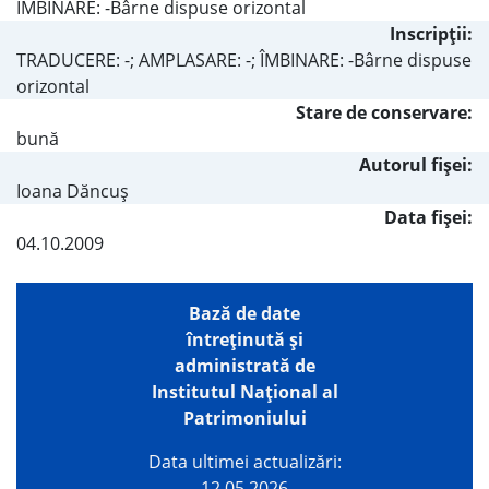
ÎMBINARE: -Bârne dispuse orizontal
Inscripţii:
TRADUCERE: -; AMPLASARE: -; ÎMBINARE: -Bârne dispuse
orizontal
Stare de conservare:
bună
Autorul fişei:
Ioana Dăncuş
Data fișei:
04.10.2009
Bază de date
întreţinută şi
administrată de
Institutul Național al
Patrimoniului
Data ultimei actualizări:
12.05.2026