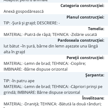
Categoria construcţiei:
Anexă gospodărească
Planul construcţiei:
TIP: -Şură şi grajd; DESCRIERE: -
Temelia:
MATERIAL: -Piatră de râpă; TEHNICA: -Zidărie uscată
Pardoseala construcţiei:
lut bătut –în şură, bârne din lemn aşezate una lângă
alta în grajd
Pereţii construcţiei:
MATERIAL: -Lemn de brad; TEHNICA: -Cioplire;
IMBINARE: -Bârne dispuse orizontal
Şarpanta:
TIP: -în patru ape
MATERIAL: -Lemn de brad; TEHNICA: -Căpriori prinşi pe
grindă; IMBINARE: Bârne dispuse orizontal
Învelitoare:
MATERIAL: -Draniţă; TEHNICA: -Bătută la două rânduri;