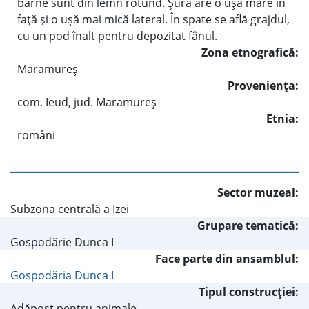
bârne sunt din lemn rotund. Şura are o uşă mare în
faţă şi o uşă mai mică lateral. În spate se află grajdul,
cu un pod înalt pentru depozitat fânul.
Zona etnografică:
Maramureş
Provenienţa:
com. Ieud, jud. Maramureş
Etnia:
români
Sector muzeal:
Subzona centrală a Izei
Grupare tematică:
Gospodărie Dunca I
Face parte din ansamblul:
Gospodăria Dunca I
Tipul construcţiei:
Adăpost pentru animale