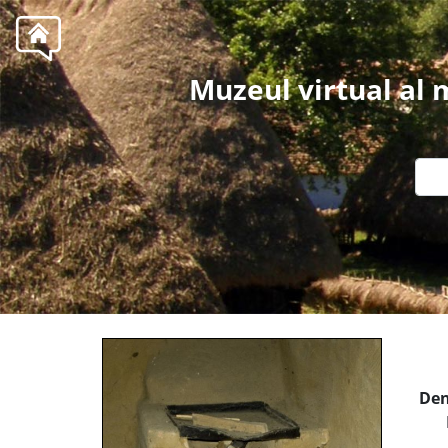
Muzeul virtual al
Den