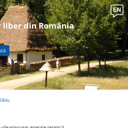
 liber din România
ută
Sibiu
e oleaginoase; energie termică