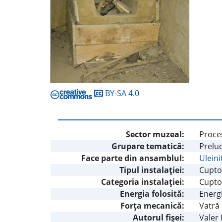
BY-SA 4.0
Sector muzeal:
Proces
Grupare tematică:
Prelu
Face parte din ansamblul:
Uleini
Tipul instalaţiei:
Cupto
Categoria instalaţiei:
Cupto
Energia folosită:
Energi
Forţa mecanică:
Vatră
Autorul fişei:
Valer