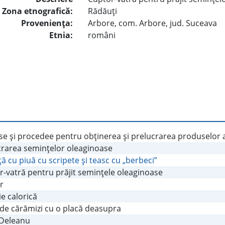
Zona etnografică:
Rădăuţi
Provenienţa:
Arbore, com. Arbore, jud. Suceava
Etnia:
români
e şi procedee pentru obţinerea şi prelucrarea produselor a
crarea seminţelor oleaginoase
ţă cu piuă cu scripete şi teasc cu „berbeci”
r-vatră pentru prăjit seminţele oleaginoase
r
e calorică
 de cărămizi cu o placă deasupra
 Deleanu