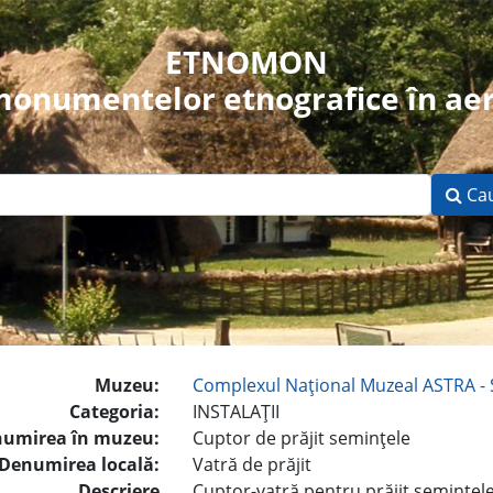
ETNOMON
 monumentelor etnografice în aer
Ca
Muzeu:
Complexul Naţional Muzeal ASTRA - 
Categoria:
INSTALAŢII
umirea în muzeu:
Cuptor de prăjit seminţele
Denumirea locală:
Vatră de prăjit
Descriere
Cuptor-vatră pentru prăjit seminţel