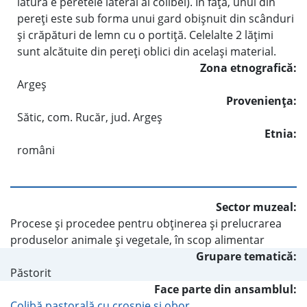
latură e peretele lateral al colibei). În faţă, unul din
pereţi este sub forma unui gard obişnuit din scânduri
şi crăpături de lemn cu o portiţă. Celelalte 2 lăţimi
sunt alcătuite din pereţi oblici din acelaşi material.
Zona etnografică:
Argeş
Provenienţa:
Sătic, com. Rucăr, jud. Argeş
Etnia:
români
Sector muzeal:
Procese şi procedee pentru obţinerea şi prelucrarea
produselor animale şi vegetale, în scop alimentar
Grupare tematică:
Păstorit
Face parte din ansamblul:
Colibă pastorală cu crosnie şi obor