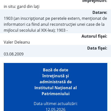
Împrejmuiri:
in situ: gard din laţi
Datare:
1903 (an inscripţionat pe peretele extern, menţionat de
informatori ca fiind anul reconstrucţiei unei case de la
mijlocul secolului al XIX-lea); 1903 -
Autorul fişei:
Valer Deleanu
Data fișei:
03.08.2009
Bază de date
întreţinută şi
administrată de
Institutul Național al
Patrimoniului
Data ultimei actualizări:
12.05.2026