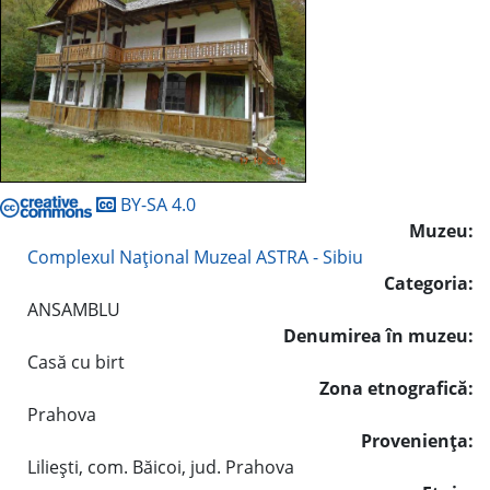
BY-SA 4.0
Muzeu:
Complexul Naţional Muzeal ASTRA - Sibiu
Categoria:
ANSAMBLU
Denumirea în muzeu:
Casă cu birt
Zona etnografică:
Prahova
Provenienţa:
Lilieşti, com. Băicoi, jud. Prahova