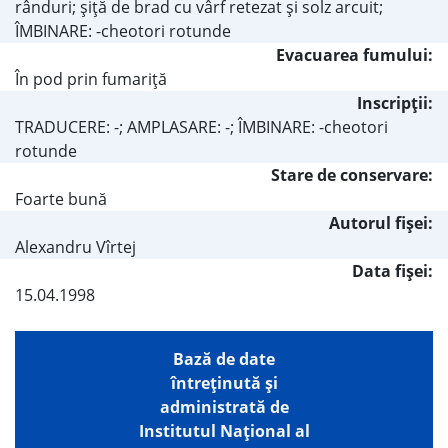
rânduri; şiţă de brad cu vârf retezat şi solz arcuit;
ÎMBINARE: -cheotori rotunde
Evacuarea fumului:
În pod prin fumariţă
Inscripţii:
TRADUCERE: -; AMPLASARE: -; ÎMBINARE: -cheotori
rotunde
Stare de conservare:
Foarte bună
Autorul fişei:
Alexandru Vîrtej
Data fișei:
15.04.1998
Bază de date
întreţinută şi
administrată de
Institutul Național al