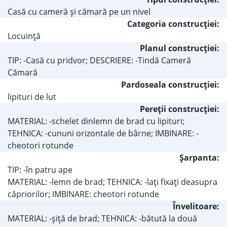
Casă cu cameră şi cămară pe un nivel
Categoria construcţiei:
Locuinţă
Planul construcţiei:
TIP: -Casă cu pridvor; DESCRIERE: -Tindă Cameră
Cămară
Pardoseala construcţiei:
lipituri de lut
Pereţii construcţiei:
MATERIAL: -schelet dinlemn de brad cu lipituri;
TEHNICA: -cununi orizontale de bârne; IMBINARE: -
cheotori rotunde
Şarpanta:
TIP: -în patru ape
MATERIAL: -lemn de brad; TEHNICA: -laţi fixaţi deasupra
căpriorilor; IMBINARE: cheotori rotunde
Învelitoare:
MATERIAL: -şiţă de brad; TEHNICA: -bătută la două