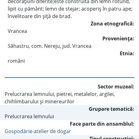
decoraţiuni diferite;este construită din lemn rotund,
lipit cu pământ; lemn de stejar; acoperiş în patru ape;
învelitoare din şiţă de brad.
Zona etnografică:
Vrancea
Provenienţa:
Săhastru, com. Nereju, jud. Vrancea
Etnia:
români
Sector muzeal:
Prelucrarea lemnului, pietrei, metalelor, argilei,
chihlimbarului şi minereurilor
Grupare tematică:
Prelucrarea lemnului
Face parte din ansamblul:
Gospodărie-atelier de dogar
Tipul construcţiei: