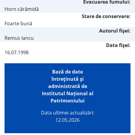
Evacuarea fumului:
Horn cărămidă
Stare de conservare:
Foarte bună
Autorul fişei:
Remus Iancu
Data fișei:
16.07.1998
Bază de date
întreţinută şi
administrată de
Institutul Național al
Patrimoniului
Data ultimei actualizări:
12.05.2026