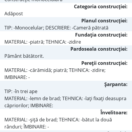
Categoria construcţiei:
Adăpost
Planul construcţiei:
TIP: -Monocelular; DESCRIERE: -Cameră pătrată
Fundaţia construcţiei:
MATERIAL: -piatră; TEHNICA: -zidire
Pardoseala construcţiei:
Pământ bătătorit.
Pereţii construcţiei:
MATERIAL: -cărămidă; piatră; TEHNICA: -zidire;
IMBINARE: -
Şarpanta:
TIP: -în trei ape
MATERIAL: -lemn de brad; TEHNICA: -laţi fixaţi deasupra
căpriorilor; IMBINARE:
Învelitoare:
MATERIAL: -şiţă de brad; TEHNICA: -bătut la două
rânduri; ÎMBINARE: -