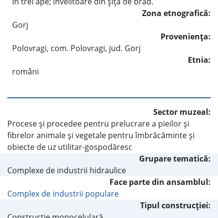
în trei ape; învelitoare din şiţă de brad.
Zona etnografică:
Gorj
Provenienţa:
Polovragi, com. Polovragi, jud. Gorj
Etnia:
români
Sector muzeal:
Procese şi procedee pentru prelucrare a pieilor şi
fibrelor animale şi vegetale pentru îmbrăcăminte şi
obiecte de uz utilitar-gospodăresc
Grupare tematică:
Complexe de industrii hidraulice
Face parte din ansamblul:
Complex de industrii populare
Tipul construcţiei:
Construcţie monocelulară