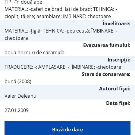
TIP: -în două ape
MATERIAL: -caferi de brad; laţi de brad; TEHNICA: -
cioplit; tăiere; asamblare; IMBINARE: cheotoare
Învelitoare:
MATERIAL: -ţiglă; TEHNICA: -petrecută; ÎMBINARE: -
cheotoare
Evacuarea fumului:
două hornuri de cărămidă
Inscripţii:
TRADUCERE: -; AMPLASARE: -; ÎMBINARE: -cheotoare
Stare de conservare:
bună (2008)
Autorul fişei:
Valer Deleanu
Data fișei:
27.01.2009
Bază de date