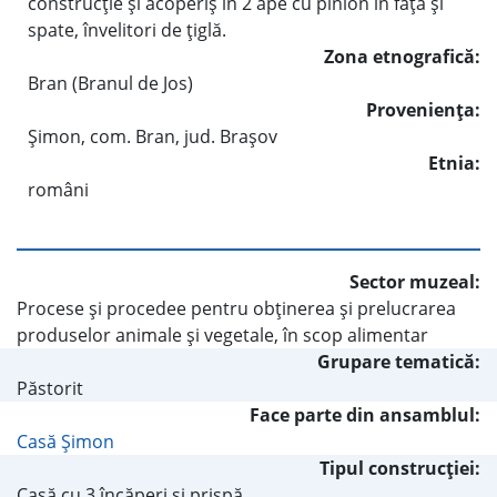
construcţie şi acoperiş în 2 ape cu pinion în faţă şi
spate, învelitori de ţiglă.
Zona etnografică:
Bran (Branul de Jos)
Provenienţa:
Şimon, com. Bran, jud. Braşov
Etnia:
români
Sector muzeal:
Procese şi procedee pentru obţinerea şi prelucrarea
produselor animale şi vegetale, în scop alimentar
Grupare tematică:
Păstorit
Face parte din ansamblul:
Casă Şimon
Tipul construcţiei:
Casă cu 3 încăperi şi prispă