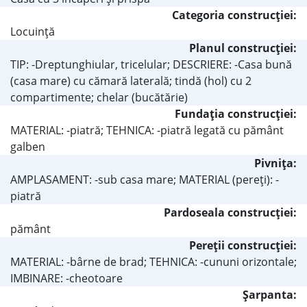
Categoria construcţiei:
Locuinţă
Planul construcţiei:
TIP: -Dreptunghiular, tricelular; DESCRIERE: -Casa bună
(casa mare) cu cămară laterală; tindă (hol) cu 2
compartimente; chelar (bucătărie)
Fundaţia construcţiei:
MATERIAL: -piatră; TEHNICA: -piatră legată cu pământ
galben
Pivniţa:
AMPLASAMENT: -sub casa mare; MATERIAL (pereţi): -
piatră
Pardoseala construcţiei:
pământ
Pereţii construcţiei:
MATERIAL: -bârne de brad; TEHNICA: -cununi orizontale;
IMBINARE: -cheotoare
Şarpanta: