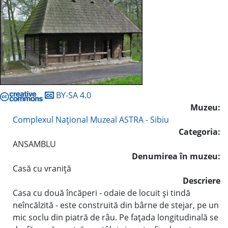
BY-SA 4.0
Muzeu:
Complexul Naţional Muzeal ASTRA - Sibiu
Categoria:
ANSAMBLU
Denumirea în muzeu:
Casă cu vraniţă
Descriere
Casa cu două încăperi - odaie de locuit şi tindă
neîncălzită - este construită din bârne de stejar, pe un
mic soclu din piatră de râu. Pe faţada longitudinală se