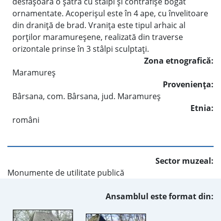
desfăşoară o şatră cu stâlpi şi contrafişe bogat
ornamentate. Acoperişul este în 4 ape, cu învelitoare
din draniţă de brad. Vraniţa este tipul arhaic al
porţilor maramureşene, realizată din traverse
orizontale prinse în 3 stâlpi sculptaţi.
Zona etnografică:
Maramureş
Provenienţa:
Bârsana, com. Bârsana, jud. Maramureş
Etnia:
români
Sector muzeal:
Monumente de utilitate publică
Ansamblul este format din: