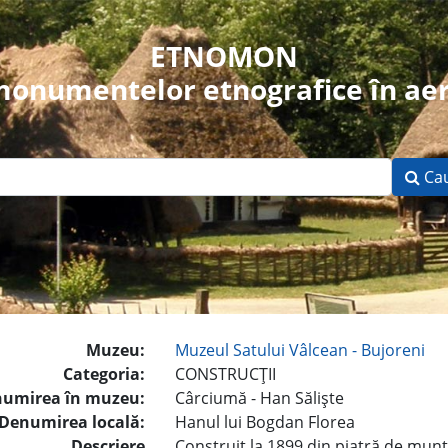
ETNOMON
 monumentelor etnografice în aer
Ca
Muzeu:
Muzeul Satului Vâlcean - Bujoreni
Categoria:
CONSTRUCŢII
umirea în muzeu:
Cârciumă - Han Sălişte
Denumirea locală:
Hanul lui Bogdan Florea
Descriere
Construit la 1899 din piatră de munt