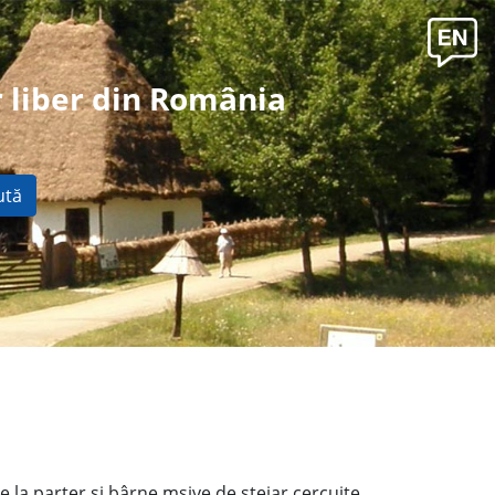
 liber din România
ută
e la parter şi bârne msive de stejar cercuite