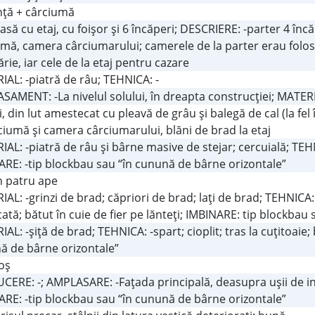
nţă + cârciumă
Casă cu etaj, cu foişor şi 6 încăperi; DESCRIERE: -parter 4 înc
mă, camera cârciumarului; camerele de la parter erau folosi
rie, iar cele de la etaj pentru cazare
AL: -piatră de râu; TEHNICA: -
AMENT: -La nivelul solului, în dreapta construcţiei; MATERIA
i, din lut amestecat cu pleavă de grâu şi balegă de cal (la fe
ciumă şi camera cârciumarului, blăni de brad la etaj
AL: -piatră de râu şi bârne masive de stejar; cercuială; TEHNI
ARE: -tip blockbau sau “în cunună de bârne orizontale”
în patru ape
AL: -grinzi de brad; căpriori de brad; laţi de brad; TEHNICA: 
ată; bătut în cuie de fier pe lănteţi; IMBINARE: tip blockbau
AL: -şiţă de brad; TEHNICA: -spart; cioplit; tras la cuţitoaie
ă de bârne orizontale”
oş
ERE: -; AMPLASARE: -Faţada principală, deasupra uşii de in
ARE: -tip blockbau sau “în cunună de bârne orizontale”