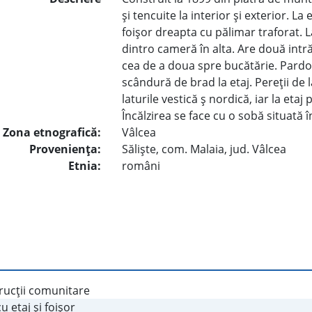
şi tencuite la interior şi exterior. La
foişor dreapta cu pălimar traforat. 
dintro cameră în alta. Are două intr
cea de a doua spre bucătărie. Pardos
scândură de brad la etaj. Pereţii de 
laturile vestică ş nordică, iar la etaj 
Încălzirea se face cu o sobă situată 
Zona etnografică:
Vâlcea
Provenienţa:
Sălişte, com. Malaia, jud. Vâlcea
Etnia:
români
rucţii comunitare
u etaj şi foişor