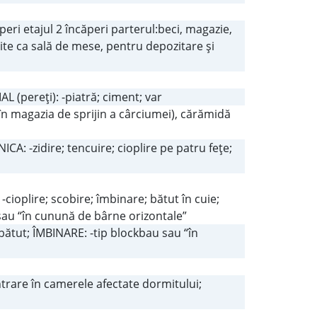
ăperi etajul 2 încăperi parterul:beci, magazie,
te ca sală de mese, pentru depozitare şi
L (pereţi): -piatră; ciment; var
l în magazia de sprijin a cârciumei), cărămidă
CA: -zidire; tencuire; cioplire pe patru feţe;
-cioplire; scobire; îmbinare; bătut în cuie;
 sau “în cunună de bârne orizontale”
; bătut; ÎMBINARE: -tip blockbau sau “în
trare în camerele afectate dormitului;