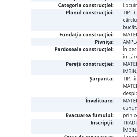
Categoria construcţiei:
Locui
Planul construcţiei:
TIP: -
cârciu
bucătă
Fundaţia construcţiei:
MATERI
Pivniţa:
AMPLAS
Pardoseala construcţiei:
În bec
în câr
Pereţii construcţiei:
MATERI
IMBIN
Şarpanta:
TIP: -
MATERI
despic
Învelitoare:
MATERI
cunun
Evacuarea fumului:
prin c
Inscripţii:
TRADUC
ÎMBIN