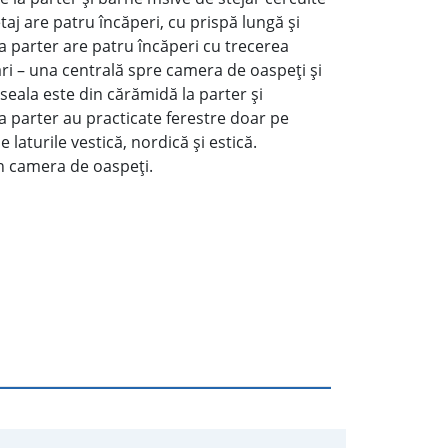
 etaj are patru încăperi, cu prispă lungă şi
La parter are patru încăperi cu trecerea
ări – una centrală spre camera de oaspeţi şi
eala este din cărămidă la parter şi
la parter au practicate ferestre doar pe
pe laturile vestică, nordică şi estică.
în camera de oaspeţi.