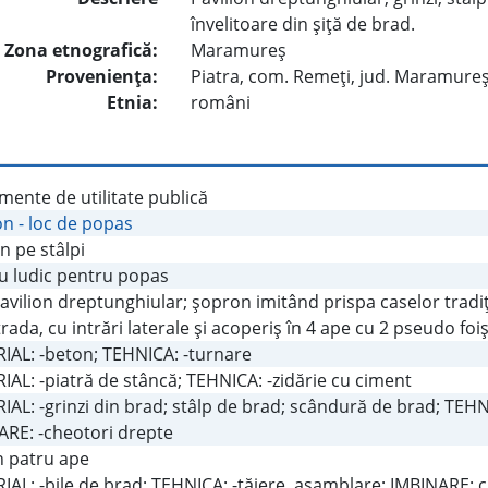
învelitoare din şiţă de brad.
Zona etnografică:
Maramureş
Provenienţa:
Piatra, com. Remeţi, jud. Maramure
Etnia:
români
ente de utilitate publică
on - loc de popas
n pe stâlpi
iu ludic pentru popas
pavilion dreptunghiular; şopron imitând prispa caselor tradi
rada, cu intrări laterale şi acoperiş în 4 ape cu 2 pseudo foi
IAL: -beton; TEHNICA: -turnare
AL: -piatră de stâncă; TEHNICA: -zidărie cu ciment
AL: -grinzi din brad; stâlp de brad; scândură de brad; TEHNICA
ARE: -cheotori drepte
în patru ape
AL: -bile de brad; TEHNICA: -tăiere, asamblare; IMBINARE: 