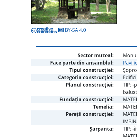
BY-SA 4.0
Sector muzeal:
Monum
Face parte din ansamblul:
Pavili
Tipul construcţiei:
Şopro
Categoria construcţiei:
Edific
Planul construcţiei:
TIP: -
balust
Fundaţia construcţiei:
MATER
Temelia:
MATERI
Pereţii construcţiei:
MATERI
IMBIN
Şarpanta:
TIP: -
MATERI