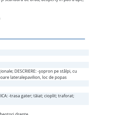
ş
ţionale; DESCRIERE: -şopron pe stâlpi, cu
şoare lateralepavilion, loc de popas
: -trasa gater; tăiat; cioplit; traforat;
cheotori drepte