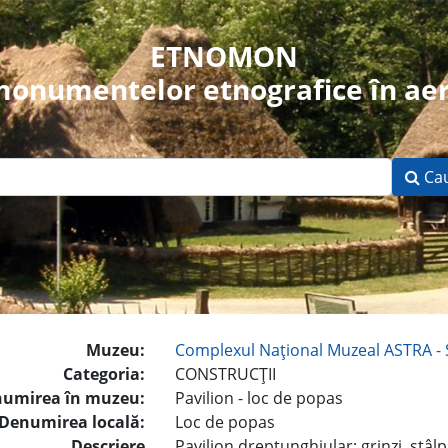
ETNOMON
 monumentelor etnografice în aer
Ca
Muzeu:
Complexul Naţional Muzeal ASTRA - 
Categoria:
CONSTRUCŢII
umirea în muzeu:
Pavilion - loc de popas
Denumirea locală:
Loc de popas
Descriere
Pavilion dreptunghiular; grinzi, stâl