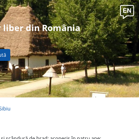
 liber din România
ută
Sibiu
p şi scândură de brad; acoperiş în patru ape;