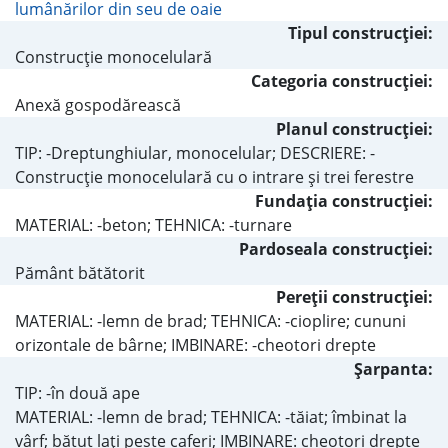
lumânărilor din seu de oaie
Tipul construcţiei:
Construcţie monocelulară
Categoria construcţiei:
Anexă gospodărească
Planul construcţiei:
TIP: -Dreptunghiular, monocelular; DESCRIERE: -
Construcţie monocelulară cu o intrare şi trei ferestre
Fundaţia construcţiei:
MATERIAL: -beton; TEHNICA: -turnare
Pardoseala construcţiei:
Pământ bătătorit
Pereţii construcţiei:
MATERIAL: -lemn de brad; TEHNICA: -cioplire; cununi
orizontale de bârne; IMBINARE: -cheotori drepte
Şarpanta:
TIP: -în două ape
MATERIAL: -lemn de brad; TEHNICA: -tăiat; îmbinat la
vârf; bătut laţi peste caferi; IMBINARE: cheotori drepte