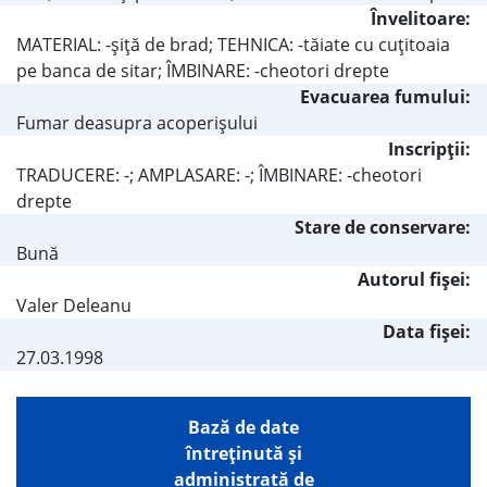
Învelitoare:
MATERIAL: -şiţă de brad; TEHNICA: -tăiate cu cuţitoaia
pe banca de sitar; ÎMBINARE: -cheotori drepte
Evacuarea fumului:
Fumar deasupra acoperişului
Inscripţii:
TRADUCERE: -; AMPLASARE: -; ÎMBINARE: -cheotori
drepte
Stare de conservare:
Bună
Autorul fişei:
Valer Deleanu
Data fișei:
27.03.1998
Bază de date
întreţinută şi
administrată de