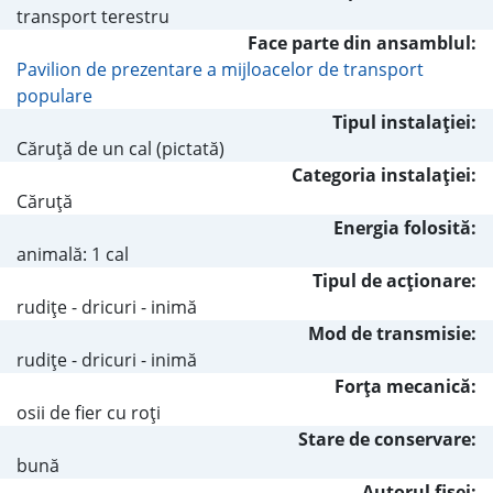
transport terestru
Face parte din ansamblul:
Pavilion de prezentare a mijloacelor de transport
populare
Tipul instalaţiei:
Căruţă de un cal (pictată)
Categoria instalaţiei:
Căruţă
Energia folosită:
animală: 1 cal
Tipul de acţionare:
rudiţe - dricuri - inimă
Mod de transmisie:
rudiţe - dricuri - inimă
Forţa mecanică:
osii de fier cu roţi
Stare de conservare:
bună
Autorul fişei: