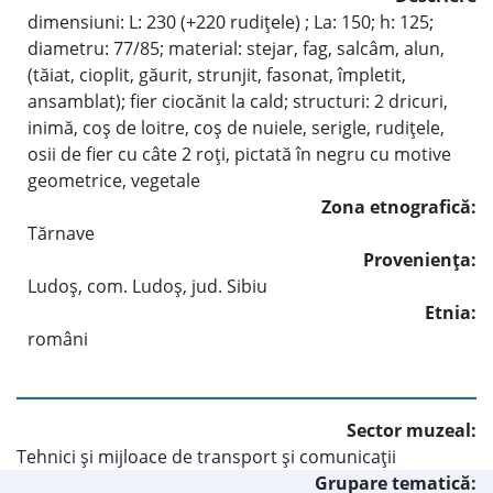
dimensiuni: L: 230 (+220 rudiţele) ; La: 150; h: 125;
diametru: 77/85; material: stejar, fag, salcâm, alun,
(tăiat, cioplit, găurit, strunjit, fasonat, împletit,
ansamblat); fier ciocănit la cald; structuri: 2 dricuri,
inimă, coş de loitre, coş de nuiele, serigle, rudiţele,
osii de fier cu câte 2 roţi, pictată în negru cu motive
geometrice, vegetale
Zona etnografică:
Tărnave
Provenienţa:
Ludoş, com. Ludoş, jud. Sibiu
Etnia:
români
Sector muzeal:
Tehnici şi mijloace de transport şi comunicaţii
Grupare tematică: