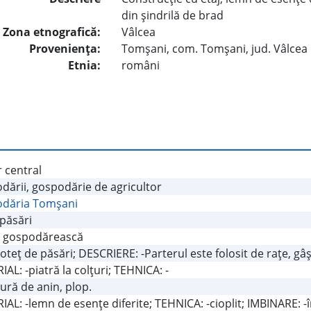
din şindrilă de brad
Zona etnografică:
Vâlcea
Provenienţa:
Tomşani, com. Tomşani, jud. Vâlcea
Etnia:
români
 central
dării, gospodărie de agricultor
dăria Tomşani
păsări
 gospodărească
Coteţ de păsări; DESCRIERE: -Parterul este folosit de raţe, gâşt
AL: -piatră la colţuri; TEHNICA: -
ură de anin, plop.
AL: -lemn de esenţe diferite; TEHNICA: -cioplit; IMBINARE: -