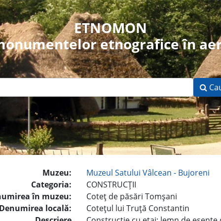
ETNOMON
 monumentelor etnografice în aer
Ca
Muzeu:
Muzeul Satului Vâlcean - Bujoreni
Categoria:
CONSTRUCŢII
umirea în muzeu:
Coteţ de păsări Tomşani
Denumirea locală:
Coteţul lui Truţă Constantin
Descriere
Construcţie cu etaj; lemn de esenţe d