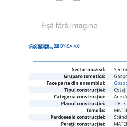
BY-SA 4.0
Sector muzeal:
Sector
Grupare tematică:
Gospo
Face parte din ansamblul:
Gospo
Tipul construcţiei:
Coteţ 
Categoria construcţiei:
Anexă
Planul construcţiei:
TIP: -
Temelia:
MATERI
Pardoseala construcţiei:
Scând
Pereţii construcţiei:
MATERI