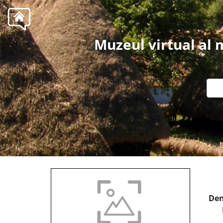
Muzeul virtual al
Den