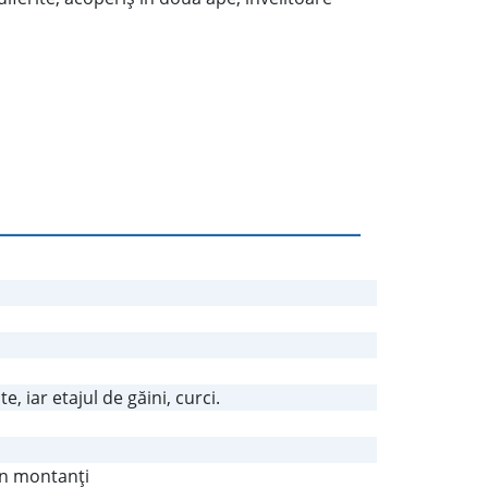
e, iar etajul de găini, curci.
în montanţi