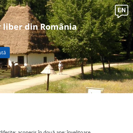
 liber din România
ută
iferite; acoperiş în două ape; învelitoare