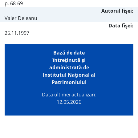
p. 68-69
Autorul fişei:
Valer Deleanu
Data fișei:
25.11.1997
Bază de date
întreţinută şi
administrată de
Institutul Național al
Patrimoniului
Data ultimei actualizări:
12.05.2026