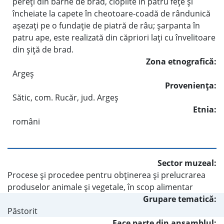
pereţi din bârne de brad, cioplite în patru feţe şi
încheiate la capete în cheotoare-coadă de rândunică
aşezaţi pe o fundaţie de piatră de râu; şarpanta în
patru ape, este realizată din căpriori laţi cu învelitoare
din şiţă de brad.
Zona etnografică:
Argeş
Provenienţa:
Sătic, com. Rucăr, jud. Argeş
Etnia:
români
Sector muzeal:
Procese şi procedee pentru obţinerea şi prelucrarea
produselor animale şi vegetale, în scop alimentar
Grupare tematică:
Păstorit
Face parte din ansamblul: