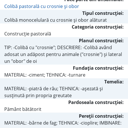
Colibă pastorală cu crosnie şi obor
Tipul construcţiei:
Colibă monocelulară cu crosnie şi obor alăturat
Categoria construcţiei:
Construcţie pastorală
Planul construcţiei:
TIP: -Colibă cu "crosnie"; DESCRIERE: -Colibă având
adosat un adăpost pentru animale ("crosnie") şi lateral
un "obor" de oi
Fundaţia construcţiei:
MATERIAL: -ciment; TEHNICA: -turnare
Temelia:
MATERIAL: -piatră de râu; TEHNICA: -aşezată şi
susţinută prin propria greutate
Pardoseala construcţiei:
Pământ bătătorit
Pereţii construcţiei:
MATERIAL: -bârne de fag; TEHNICA: -cioplire; IMBINARE: