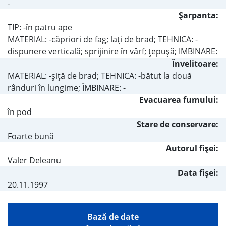
-
Şarpanta:
TIP: -în patru ape
MATERIAL: -căpriori de fag; laţi de brad; TEHNICA: -
dispunere verticală; sprijinire în vârf; ţepuşă; IMBINARE:
Învelitoare:
MATERIAL: -şiţă de brad; TEHNICA: -bătut la două
rânduri în lungime; ÎMBINARE: -
Evacuarea fumului:
în pod
Stare de conservare:
Foarte bună
Autorul fişei:
Valer Deleanu
Data fișei:
20.11.1997
Bază de date