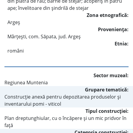
din piatră de râu; bârne de stejar; acoperiş în patru
ape; învelitoare din şindrilă de stejar
Zona etnografică:
Argeş
Provenienţa:
Mârţeşti, com. Săpata, jud. Argeş
Etnia:
români
Sector muzeal:
Regiunea Muntenia
Grupare tematică:
Construcţie anexă pentru depozitarea produselor şi
inventarului pomi - viticol
Tipul construcţiei:
Plan dreptunghiular, cu o încăpere şi un mic pridvor în
faţă
Categoria construcţiei: