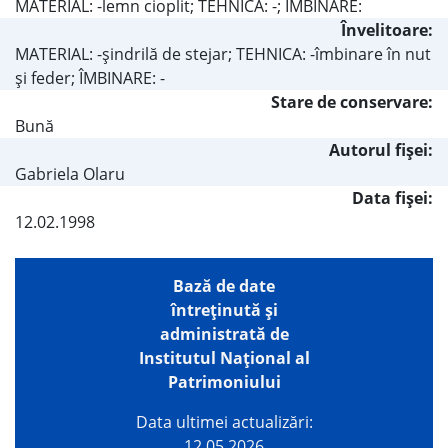
MATERIAL: -lemn cioplit; TEHNICA: -; IMBINARE:
Învelitoare:
MATERIAL: -şindrilă de stejar; TEHNICA: -îmbinare în nut
şi feder; ÎMBINARE: -
Stare de conservare:
Bună
Autorul fişei:
Gabriela Olaru
Data fișei:
12.02.1998
Bază de date
întreţinută şi
administrată de
Institutul Național al
Patrimoniului
Data ultimei actualizări:
12.05.2026