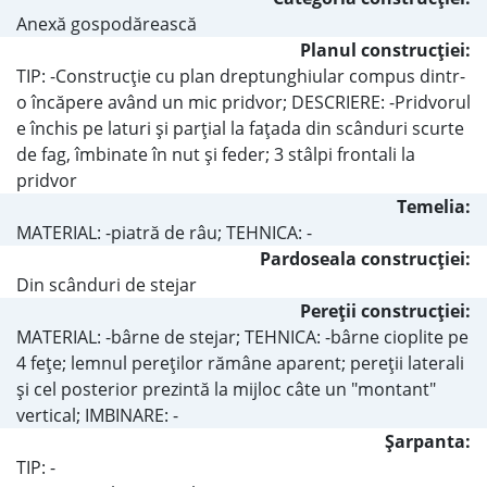
Anexă gospodărească
Planul construcţiei:
TIP: -Construcţie cu plan dreptunghiular compus dintr-
o încăpere având un mic pridvor; DESCRIERE: -Pridvorul
e închis pe laturi şi parţial la faţada din scânduri scurte
de fag, îmbinate în nut şi feder; 3 stâlpi frontali la
pridvor
Temelia:
MATERIAL: -piatră de râu; TEHNICA: -
Pardoseala construcţiei:
Din scânduri de stejar
Pereţii construcţiei:
MATERIAL: -bârne de stejar; TEHNICA: -bârne cioplite pe
4 feţe; lemnul pereţilor rămâne aparent; pereţii laterali
şi cel posterior prezintă la mijloc câte un "montant"
vertical; IMBINARE: -
Şarpanta:
TIP: -