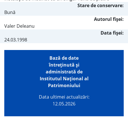
Stare de conservare:
Bună
Autorul fişei:
Valer Deleanu
Data fișei:
24.03.1998
Bază de date
întreţinută şi
administrată de
Institutul Național al
Patrimoniului
Data ultimei actualizări:
12.05.2026