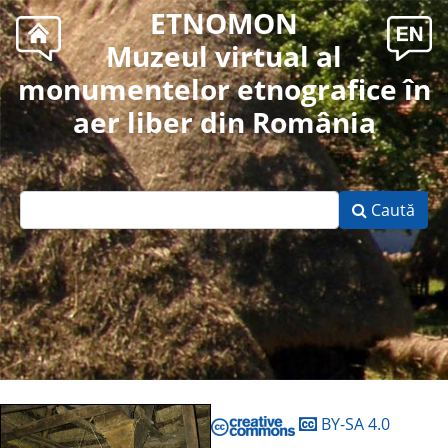
ETNOMON
Muzeul virtual al
monumentelor etnografice în
aer liber din România
Caută
BY-SA 4.0