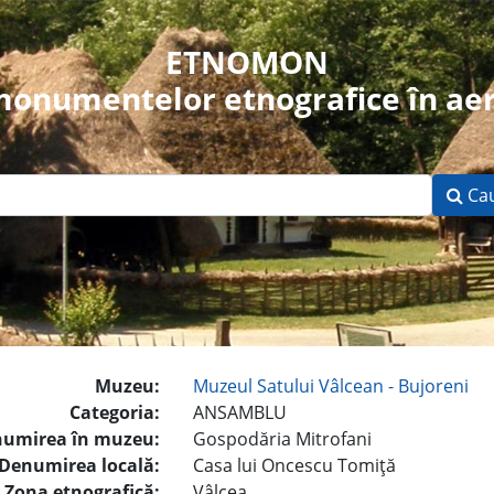
ETNOMON
 monumentelor etnografice în aer
Ca
Muzeu:
Muzeul Satului Vâlcean - Bujoreni
Categoria:
ANSAMBLU
umirea în muzeu:
Gospodăria Mitrofani
Denumirea locală:
Casa lui Oncescu Tomiţă
Zona etnografică:
Vâlcea