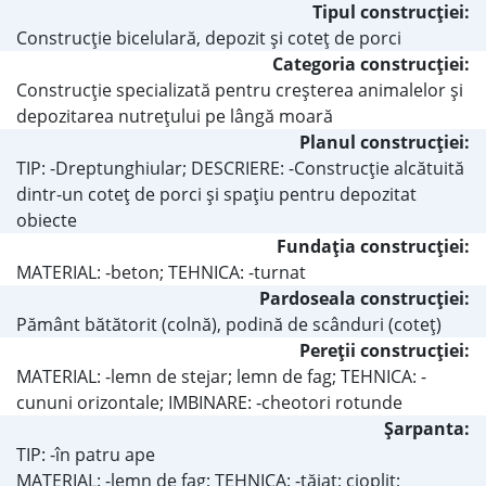
Tipul construcţiei:
Construcţie bicelulară, depozit şi coteţ de porci
Categoria construcţiei:
Construcţie specializată pentru creşterea animalelor şi
depozitarea nutreţului pe lângă moară
Planul construcţiei:
TIP: -Dreptunghiular; DESCRIERE: -Construcţie alcătuită
dintr-un coteţ de porci şi spaţiu pentru depozitat
obiecte
Fundaţia construcţiei:
MATERIAL: -beton; TEHNICA: -turnat
Pardoseala construcţiei:
Pământ bătătorit (colnă), podină de scânduri (coteţ)
Pereţii construcţiei:
MATERIAL: -lemn de stejar; lemn de fag; TEHNICA: -
cununi orizontale; IMBINARE: -cheotori rotunde
Şarpanta:
TIP: -în patru ape
MATERIAL: -lemn de fag; TEHNICA: -tăiat; cioplit;