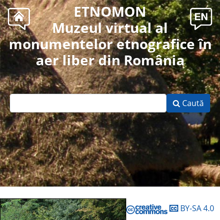
ETNOMON
Muzeul virtual al
monumentelor etnografice în
aer liber din România
Caută
BY-SA 4.0