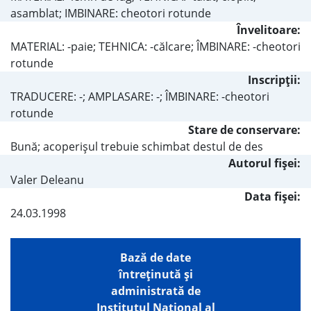
asamblat; IMBINARE: cheotori rotunde
Învelitoare:
MATERIAL: -paie; TEHNICA: -călcare; ÎMBINARE: -cheotori
rotunde
Inscripţii:
TRADUCERE: -; AMPLASARE: -; ÎMBINARE: -cheotori
rotunde
Stare de conservare:
Bună; acoperişul trebuie schimbat destul de des
Autorul fişei:
Valer Deleanu
Data fișei:
24.03.1998
Bază de date
întreţinută şi
administrată de
Institutul Național al