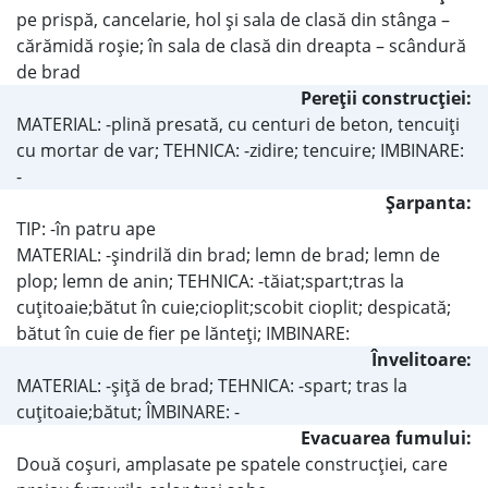
pe prispă, cancelarie, hol şi sala de clasă din stânga –
cărămidă roşie; în sala de clasă din dreapta – scândură
de brad
Pereţii construcţiei:
MATERIAL: -plină presată, cu centuri de beton, tencuiţi
cu mortar de var; TEHNICA: -zidire; tencuire; IMBINARE:
-
Şarpanta:
TIP: -în patru ape
MATERIAL: -şindrilă din brad; lemn de brad; lemn de
plop; lemn de anin; TEHNICA: -tăiat;spart;tras la
cuţitoaie;bătut în cuie;cioplit;scobit cioplit; despicată;
bătut în cuie de fier pe lănteţi; IMBINARE:
Învelitoare:
MATERIAL: -şiţă de brad; TEHNICA: -spart; tras la
cuţitoaie;bătut; ÎMBINARE: -
Evacuarea fumului:
Două coşuri, amplasate pe spatele construcţiei, care