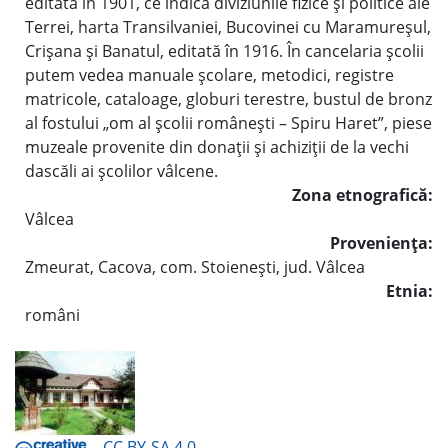
editată în 1901, ce indică diviziunile fizice şi politice ale
Terrei, harta Transilvaniei, Bucovinei cu Maramureşul,
Crişana şi Banatul, editată în 1916. În cancelaria şcolii
putem vedea manuale şcolare, metodici, registre
matricole, cataloage, globuri terestre, bustul de bronz
al fostului „om al şcolii româneşti – Spiru Haret”, piese
muzeale provenite din donaţii şi achiziţii de la vechi
dascăli ai şcolilor vâlcene.
Zona etnografică:
Vâlcea
Provenienţa:
Zmeurat, Cacova, com. Stoieneşti, jud. Vâlcea
Etnia:
români
CC BY-SA 4.0