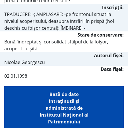
preiau fumurile celor trei sobe
Inscripţii:
TRADUCERE: -; AMPLASARE: -pe frontonul situat la
nivelul acoperişului, deasupra intrării în prispă (hol
deschis cu foişor central); ÎMBINARE: -
Stare de conservare:
Bună, îndreptat şi consolidat stâlpul de la foişor,
acoperit cu şită
Autorul fişei:
Nicolae Georgescu
Data fișei:
02.01.1998
Bază de date
întreţinută şi
administrată de
Institutul Național al
Patrimoniului