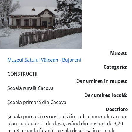
Muzeu:
Muzeul Satului Vâlcean - Bujoreni
Categoria:
CONSTRUCŢII
Denumirea în muzeu:
Şcoală rurală Cacova
Denumirea locală:
Şcoala primară din Cacova
Descriere
Şcoala primară reconstruită în cadrul muzeului are un
plan cu două săli de clasă, având dimensiuni de 3,20
m x 3 m, iar la faţadă – o sală deschisă în console