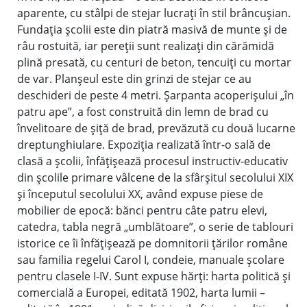
aparente, cu stâlpi de stejar lucraţi în stil brâncuşian.
Fundaţia şcolii este din piatră masivă de munte şi de
râu rostuită, iar pereţii sunt realizaţi din cărămidă
plină presată, cu centuri de beton, tencuiţi cu mortar
de var. Planşeul este din grinzi de stejar ce au
deschideri de peste 4 metri. Şarpanta acoperişului „în
patru ape”, a fost construită din lemn de brad cu
învelitoare de şiţă de brad, prevăzută cu două lucarne
dreptunghiulare. Expoziţia realizată într-o sală de
clasă a şcolii, înfăţişează procesul instructiv-educativ
din şcolile primare vâlcene de la sfârşitul secolului XIX
şi începutul secolului XX, având expuse piese de
mobilier de epocă: bănci pentru câte patru elevi,
catedra, tabla negră „umblătoare”, o serie de tablouri
istorice ce îi înfăţişează pe domnitorii ţărilor române
sau familia regelui Carol I, condeie, manuale şcolare
pentru clasele I-IV. Sunt expuse hărţi: harta politică şi
comercială a Europei, editată 1902, harta lumii –