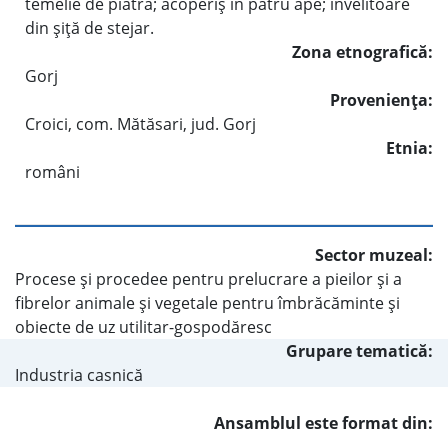
temelie de piatră; acoperiş în patru ape; învelitoare
din şiţă de stejar.
Zona etnografică:
Gorj
Provenienţa:
Croici, com. Mătăsari, jud. Gorj
Etnia:
români
Sector muzeal:
Procese şi procedee pentru prelucrare a pieilor şi a
fibrelor animale şi vegetale pentru îmbrăcăminte şi
obiecte de uz utilitar-gospodăresc
Grupare tematică:
Industria casnică
Ansamblul este format din: