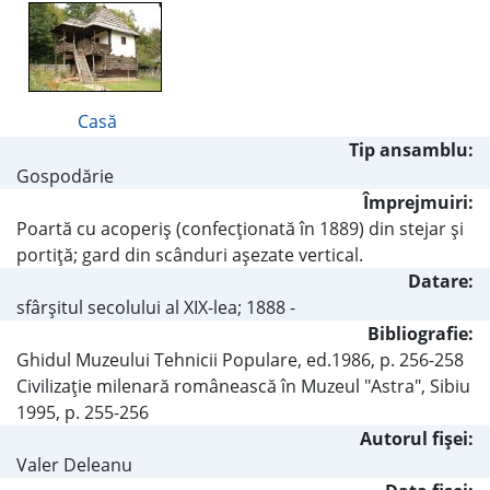
Casă
Tip ansamblu:
Gospodărie
Împrejmuiri:
Poartă cu acoperiş (confecţionată în 1889) din stejar şi
portiţă; gard din scânduri aşezate vertical.
Datare:
sfârşitul secolului al XIX-lea; 1888 -
Bibliografie:
Ghidul Muzeului Tehnicii Populare, ed.1986, p. 256-258
Civilizaţie milenară românească în Muzeul "Astra", Sibiu
1995, p. 255-256
Autorul fişei:
Valer Deleanu