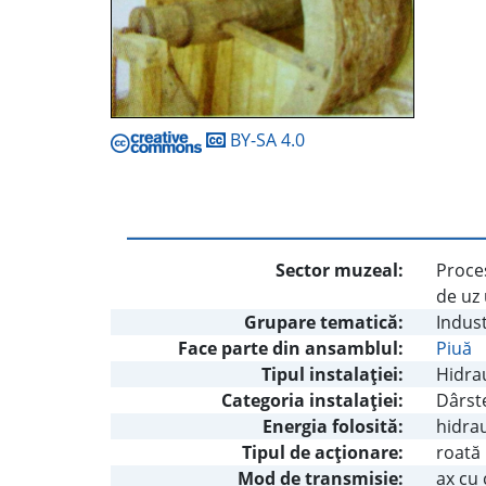
BY-SA 4.0
Sector muzeal:
Proces
de uz 
Grupare tematică:
Indust
Face parte din ansamblul:
Piuă
Tipul instalaţiei:
Hidra
Categoria instalaţiei:
Dârst
Energia folosită:
hidrau
Tipul de acţionare:
roată
Mod de transmisie:
ax cu