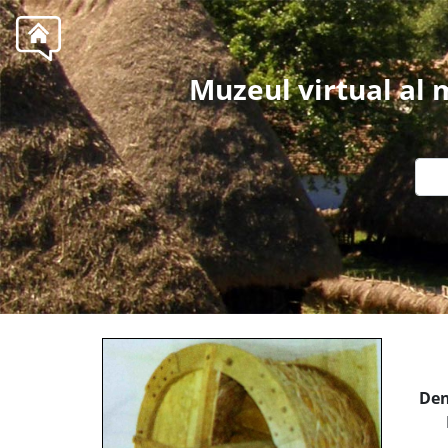
Muzeul virtual al
Den