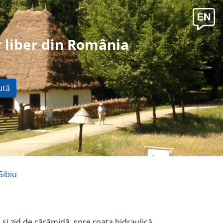
 liber din România
ută
Sibiu
 şi zid de cărămidă, spre roata hidraulică.