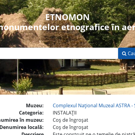
ETNOMON
 monumentelor etnografice în aer
Ca
Muzeu:
Complexul Naţional Muzeal ASTRA - 
Categoria:
INSTALAŢII
umirea în muzeu:
Coş de îngroşat
Denumirea locală:
Coş de îngroşat
Descriere
Este construit pe o temelie de piatră