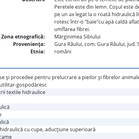
Peretele este din lemn. Coşul este d
pe un ax legat la o roată hidraulică î
rotesc într-o "baie"cu apă caldă aflat
umflarea fibrei.
Zona etnografică:
Mărginimea Sibiului
Provenienţa:
Gura Râului, com. Gura Râului, jud. 
Etnia:
români
e şi procedee pentru prelucrare a pieilor şi fibrelor animal
utilitar-gospodăresc
rii textile hidraulice
ulică
e
lică
 hidraulică cu cupe, aducţiune superioară
 came