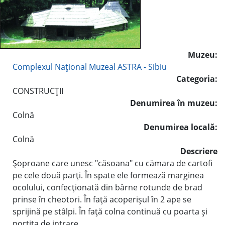
Muzeu:
Complexul Naţional Muzeal ASTRA - Sibiu
Categoria:
CONSTRUCŢII
Denumirea în muzeu:
Colnă
Denumirea locală:
Colnă
Descriere
Şoproane care unesc "căsoana" cu cămara de cartofi
pe cele două parţi. În spate ele formează marginea
ocolului, confecţionată din bârne rotunde de brad
prinse în cheotori. În faţă acoperişul în 2 ape se
sprijină pe stâlpi. În faţă colna continuă cu poarta şi
portiţa de intrare.