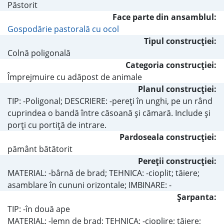
Păstorit
Face parte din ansamblul:
Gospodărie pastorală cu ocol
Tipul construcţiei:
Colnă poligonală
Categoria construcţiei:
Împrejmuire cu adăpost de animale
Planul construcţiei:
TIP: -Poligonal; DESCRIERE: -pereţi în unghi, pe un rând
cuprindea o bandă între căsoană şi cămară. Include şi
porţi cu portiţă de intrare.
Pardoseala construcţiei:
pământ bătătorit
Pereţii construcţiei:
MATERIAL: -bârnă de brad; TEHNICA: -cioplit; tăiere;
asamblare în cununi orizontale; IMBINARE: -
Şarpanta:
TIP: -în două ape
MATERIAL: -lemn de brad; TEHNICA: -cioplire; tăiere;