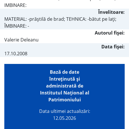
IMBINARE:
Învelitoare:
MATERIAL: -prăştilă de brad; TEHNICA: -bătut pe laţi;
ÎMBINARE: -
Autorul fişei:
Valerie Deleanu
Data fișei:
17.10.2008
Bază de date
întreţinută şi
administrată de
Institutul Național al
Patrimoniului
Data ultimei actualizări:
12.05.2026