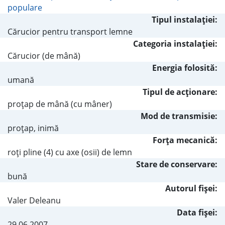
populare
Tipul instalaţiei:
Cărucior pentru transport lemne
Categoria instalaţiei:
Cărucior (de mână)
Energia folosită:
umană
Tipul de acţionare:
proţap de mână (cu mâner)
Mod de transmisie:
proţap, inimă
Forţa mecanică:
roţi pline (4) cu axe (osii) de lemn
Stare de conservare:
bună
Autorul fişei:
Valer Deleanu
Data fișei:
29.06.2007