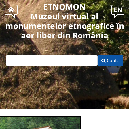
ETNOMON
Muzeul virtual al
monumentelor etnografice în
aer liber din România
Caută