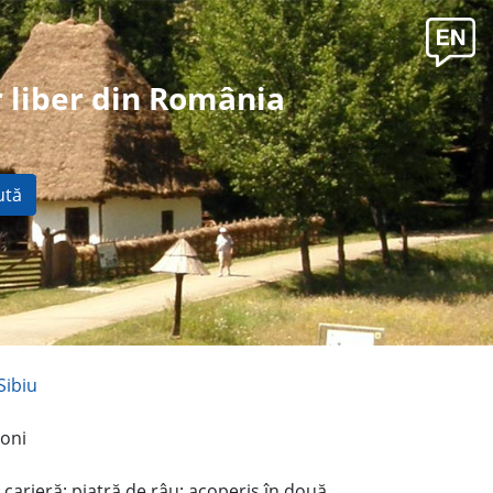
 liber din România
ută
Sibiu
toni
carieră; piatră de râu; acoperiş în două