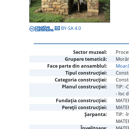
BY-SA 4.0
Sector muzeal:
Proces
Grupare tematică:
Morăr
Face parte din ansamblul:
Moară 
Tipul construcţiei:
Const
Categoria construcţiei:
Constr
Planul construcţiei:
TIP: 
- loc 
Fundaţia construcţiei:
MATER
Pereţii construcţiei:
MATERI
Şarpanta:
TIP: -
MATER
Învelitoare:
MATERI