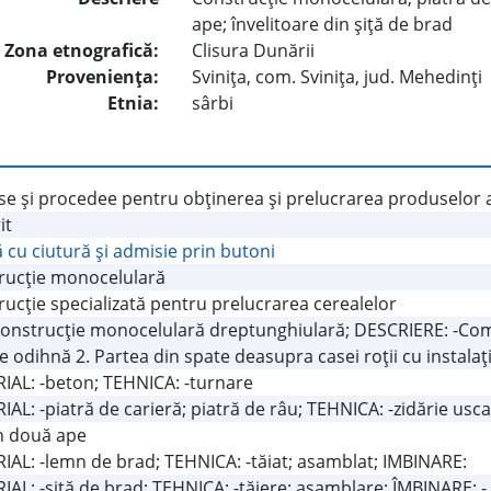
ape; învelitoare din şiţă de brad
Zona etnografică:
Clisura Dunării
Provenienţa:
Sviniţa, com. Sviniţa, jud. Mehedinţi
Etnia:
sârbi
e şi procedee pentru obţinerea şi prelucrarea produselor a
it
cu ciutură şi admisie prin butoni
rucţie monocelulară
ucţie specializată pentru prelucrarea cerealelor
-Construcţie monocelulară dreptunghiulară; DESCRIERE: -Com
de odihnă 2. Partea din spate deasupra casei roţii cu instalaţ
IAL: -beton; TEHNICA: -turnare
AL: -piatră de carieră; piatră de râu; TEHNICA: -zidărie usca
în două ape
IAL: -lemn de brad; TEHNICA: -tăiat; asamblat; IMBINARE:
AL: -şiţă de brad; TEHNICA: -tăiere; asamblare; ÎMBINARE: -