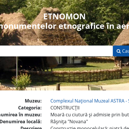
ETNOMON
 monumentelor etnografice în aer
Ca
Muzeu:
Complexul Naţional Muzeal ASTRA - 
Categoria:
CONSTRUCŢII
umirea în muzeu:
Moară cu ciutură şi admisie prin bu
Denumirea locală:
Râşniţa "Novana"
Descriere
Construcţie monocelulară; piatră de 