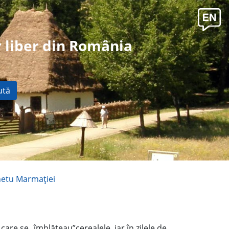
 liber din România
ută
hetu Marmaţiei
are se „îmblăteau”cerealele, iar în zilele de