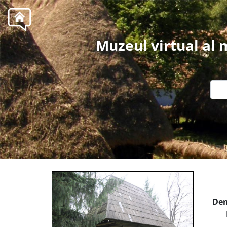
Muzeul virtual al
Den