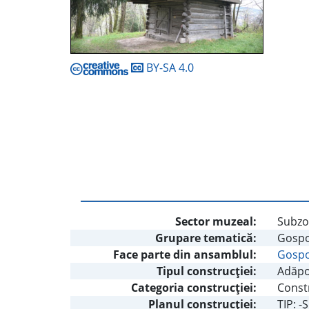
BY-SA 4.0
Sector muzeal:
Subzon
Grupare tematică:
Gospo
Face parte din ansamblul:
Gospo
Tipul construcţiei:
Adăpo
Categoria construcţiei:
Const
Planul construcţiei:
TIP: -