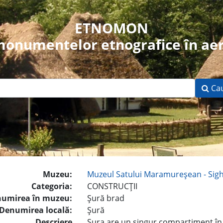
ETNOMON
 monumentelor etnografice în aer
Ca
Muzeu:
Muzeul Satului Maramureşean - Sig
Categoria:
CONSTRUCŢII
umirea în muzeu:
Şură brad
Denumirea locală:
Şură
Descriere
Şura are un singur compartiment în c