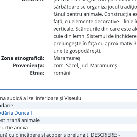
sărbătoare se organiza jocul tradiţi
fânul pentru animale. Construcţia es
faţă, cu elemente decorative – linie în
verticale. Scândurile din care este al
cuie din lemn. Sistemul de închidere
prelungeşte în faţă cu aproximativ 3
unelte gospodăreşti.
Zona etnografică:
Maramureş
Provenienţa:
com. Săcel, jud. Maramureş
Etnia:
români
a sudică a Izei inferioare şi Vişeului
dărie
dăria Dunca I
st hrană animale
rucţie anexă
Şură cu o încăpere şi acoperiş prelungit; DESCRIERE: -