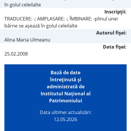
în golul celeilalte
Inscripţii:
TRADUCERE: -; AMPLASARE: -; ÎMBINARE: -plinul unei
bârne se aşează în golul celeilalte
Autorul fişei:
Alina Maria Ulmeanu
Data fișei:
25.02.2008
Bază de date
întreţinută şi
administrată de
Institutul Național al
Patrimoniului
Data ultimei actualizări:
12.05.2026