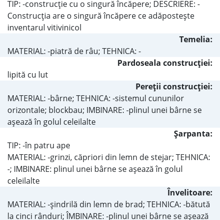
TIP: -construcţie cu o singură încăpere; DESCRIERE: -
Construcţia are o singură încăpere ce adăposteşte
inventarul vitivinicol
Temelia:
MATERIAL: -piatră de râu; TEHNICA: -
Pardoseala construcţiei:
lipită cu lut
Pereţii construcţiei:
MATERIAL: -bârne; TEHNICA: -sistemul cununilor
orizontale; blockbau; IMBINARE: -plinul unei bârne se
aşează în golul celeilalte
Şarpanta:
TIP: -în patru ape
MATERIAL: -grinzi, căpriori din lemn de stejar; TEHNICA:
-; IMBINARE: plinul unei bârne se aşează în golul
celeilalte
Învelitoare:
MATERIAL: -şindrilă din lemn de brad; TEHNICA: -bătută
la cinci rânduri; ÎMBINARE: -plinul unei bârne se aşează