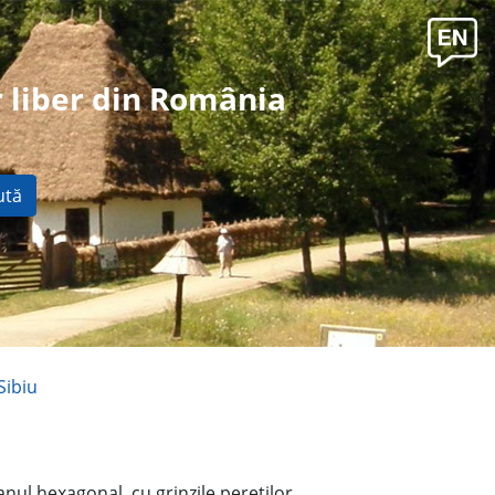
 liber din România
ută
Sibiu
anul hexagonal, cu grinzile pereţilor