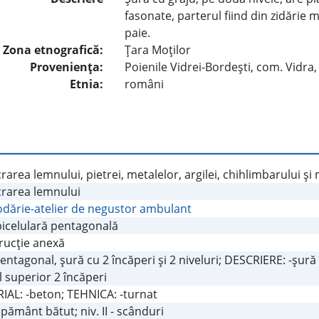
fasonate, parterul fiind din zidărie 
paie.
Zona etnografică:
Ţara Moţilor
Provenienţa:
Poienile Vidrei-Bordeşti, com. Vidra,
Etnia:
români
rarea lemnului, pietrei, metalelor, argilei, chihlimbarului şi
crarea lemnului
dărie-atelier de negustor ambulant
bicelulară pentagonală
rucţie anexă
pentagonal, şură cu 2 încăperi şi 2 niveluri; DESCRIERE: -şură 
l superior 2 încăperi
IAL: -beton; TEHNICA: -turnat
 - pământ bătut; niv. II - scânduri