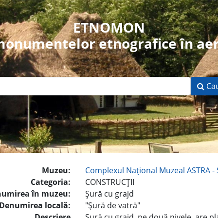
ETNOMON
 monumentelor etnografice în aer
Ca
Muzeu:
Complexul Naţional Muzeal ASTRA - 
Categoria:
CONSTRUCŢII
umirea în muzeu:
Şură cu grajd
Denumirea locală:
"Şură de vatră"
Descriere
Şură cu grajd, pe două nivele, are pl