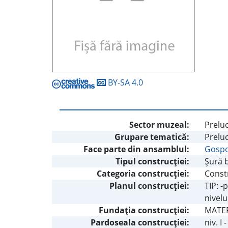
BY-SA 4.0
Sector muzeal:
Preluc
Grupare tematică:
Prelu
Face parte din ansamblul:
Gospo
Tipul construcţiei:
Şură 
Categoria construcţiei:
Const
Planul construcţiei:
TIP: -
nivelu
Fundaţia construcţiei:
MATER
Pardoseala construcţiei:
niv. I