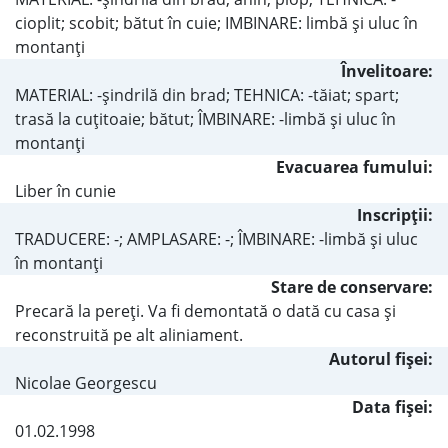
cioplit; scobit; bătut în cuie; IMBINARE: limbă şi uluc în
montanţi
Învelitoare:
MATERIAL: -şindrilă din brad; TEHNICA: -tăiat; spart;
trasă la cuţitoaie; bătut; ÎMBINARE: -limbă şi uluc în
montanţi
Evacuarea fumului:
Liber în cunie
Inscripţii:
TRADUCERE: -; AMPLASARE: -; ÎMBINARE: -limbă şi uluc
în montanţi
Stare de conservare:
Precară la pereţi. Va fi demontată o dată cu casa şi
reconstruită pe alt aliniament.
Autorul fişei:
Nicolae Georgescu
Data fișei:
01.02.1998