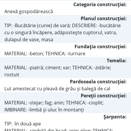
Categoria construcţiei:
Anexă gospodărească
Planul construcţiei:
TIP: -Bucătărie (cunie) de vară; DESCRIERE: -bucătărie
cu o singură încăpere, adăposteşte cuptorul, vatra,
dulapul de vase, masa
Fundaţia construcţiei:
MATERIAL: -beton; TEHNICA: -turnare
Temelia:
MATERIAL: -piatră; ciment; var; TEHNICA: -zidărie;
rostuit
Pardoseala construcţiei:
Lut amestecat cu pleavă de grâu şi balegă de cal
Pereţii construcţiei:
MATERIAL: -stejar; fag; anin; TEHNICA: -cioplit;
IMBINARE: -limbă şi uluc în montanţi
Şarpanta:
TIP: -în două ape
MATERIAL: -şindrilă din brad; anin; plop; TEHNICA: -