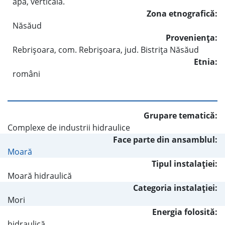
apă, verticală.
Zona etnografică:
Năsăud
Provenienţa:
Rebrişoara, com. Rebrişoara, jud. Bistriţa Năsăud
Etnia:
români
Grupare tematică:
Complexe de industrii hidraulice
Face parte din ansamblul:
Moară
Tipul instalaţiei:
Moară hidraulică
Categoria instalaţiei:
Mori
Energia folosită:
hidraulică