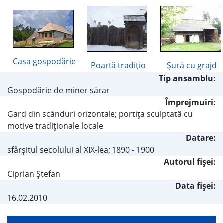
Casa gospodărie
Poartă tradiţio
Şură cu grajd
Tip ansamblu:
Gospodărie de miner sărar
Împrejmuiri:
Gard din scânduri orizontale; portiţa sculptată cu
motive tradiţionale locale
Datare:
sfârşitul secolului al XIX-lea; 1890 - 1900
Autorul fişei:
Ciprian Ştefan
Data fișei:
16.02.2010