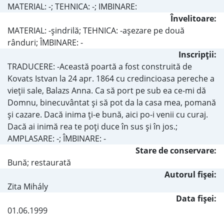
MATERIAL: -; TEHNICA: -; IMBINARE:
Învelitoare:
MATERIAL: -şindrilă; TEHNICA: -aşezare pe două
rânduri; ÎMBINARE: -
Inscripţii:
TRADUCERE: -Această poartă a fost construită de
Kovats Istvan la 24 apr. 1864 cu credincioasa pereche a
vieţii sale, Balazs Anna. Ca să port pe sub ea ce-mi dă
Domnu, binecuvântat şi să pot da la casa mea, pomană
şi cazare. Dacă inima ţi-e bună, aici po-i venii cu curaj.
Dacă ai inimă rea te poţi duce în sus şi în jos.;
AMPLASARE: -; ÎMBINARE: -
Stare de conservare:
Bună; restaurată
Autorul fişei:
Zita Mihály
Data fișei:
01.06.1999