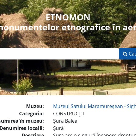
ETNOMON
 monumentelor etnografice în aer
Ca
Muzeu:
Muzeul Satului Maramureşean - Sig
Categoria:
CONSTRUCŢII
umirea în muzeu:
Şura Balea
Denumirea locală:
Şură
Descriere
Şura are o singură încăpere dreptun