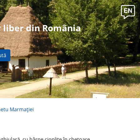
 liber din România
ută
hetu Marmaţiei
ghiulară, cu bârne cioplite în chetoare