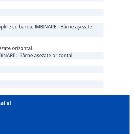
ioplire cu barda; IMBINARE: -Bârne aşezate
zate orizontal
BINARE: -Bârne aşezate orizontal
al al