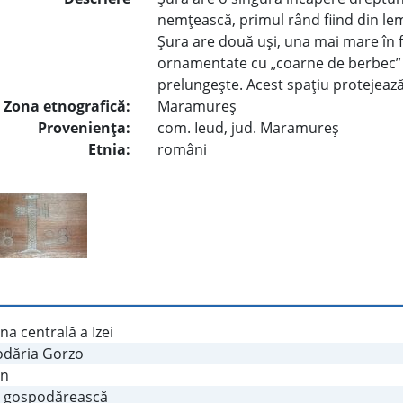
nemţească, primul rând fiind din lem
Şura are două uşi, una mai mare în f
ornamentate cu „coarne de berbec” pu
prelungeşte. Acest spaţiu protejează 
Zona etnografică:
Maramureş
Provenienţa:
com. Ieud, jud. Maramureş
Etnia:
români
a centrală a Izei
dăria Gorzo
on
 gospodărească