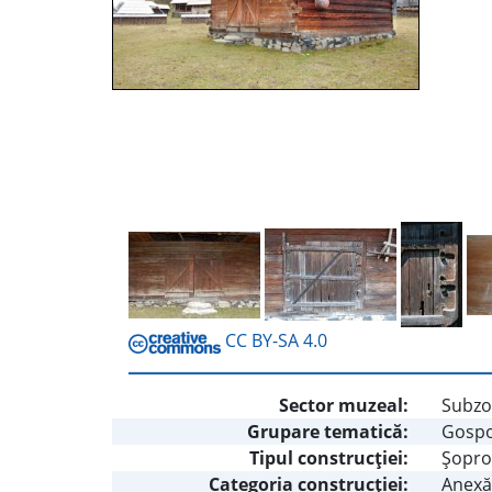
CC BY-SA 4.0
Sector muzeal:
Subzon
Grupare tematică:
Gospo
Tipul construcţiei:
Şopr
Categoria construcţiei:
Anexă