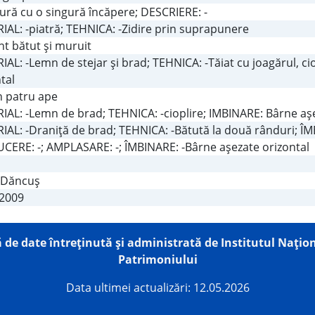
Şură cu o singură încăpere; DESCRIERE: -
IAL: -piatră; TEHNICA: -Zidire prin suprapunere
t bătut şi muruit
AL: -Lemn de stejar şi brad; TEHNICA: -Tăiat cu joagărul, c
tal
în patru ape
IAL: -Lemn de brad; TEHNICA: -cioplire; IMBINARE: Bârne aşe
AL: -Draniţă de brad; TEHNICA: -Bătută la două rânduri; ÎM
CERE: -; AMPLASARE: -; ÎMBINARE: -Bârne aşezate orizontal
 Dăncuş
.2009
 de date întreţinută şi administrată de
Institutul Națion
Patrimoniului
Data ultimei actualizări: 12.05.2026