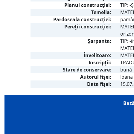
Planul construcţiei:
TIP: -
Temelia:
MATER
Pardoseala construcţiei:
pămân
Pereţii construcţiei:
MATERI
orizon
Şarpanta:
TIP: -
MATER
Învelitoare:
MATERI
Inscripţii:
TRADU
Stare de conservare:
bună
Autorul fişei:
Ioana
Data fișei:
15.07
Bază