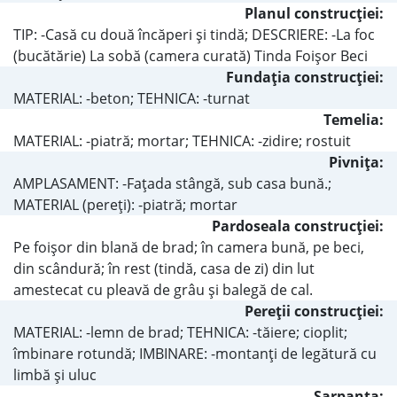
Planul construcţiei:
TIP: -Casă cu două încăperi şi tindă; DESCRIERE: -La foc
(bucătărie) La sobă (camera curată) Tinda Foişor Beci
Fundaţia construcţiei:
MATERIAL: -beton; TEHNICA: -turnat
Temelia:
MATERIAL: -piatră; mortar; TEHNICA: -zidire; rostuit
Pivniţa:
AMPLASAMENT: -Faţada stângă, sub casa bună.;
MATERIAL (pereţi): -piatră; mortar
Pardoseala construcţiei:
Pe foişor din blană de brad; în camera bună, pe beci,
din scândură; în rest (tindă, casa de zi) din lut
amestecat cu pleavă de grâu şi balegă de cal.
Pereţii construcţiei:
MATERIAL: -lemn de brad; TEHNICA: -tăiere; cioplit;
îmbinare rotundă; IMBINARE: -montanţi de legătură cu
limbă şi uluc
Şarpanta: