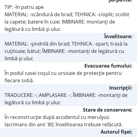
TIP: -în patru ape
MATERIAL: -scândură de brad; TEHNICA: -cioplit; scobit
la capete; batere în cuie; IMBINARE: montanţi de
legătură cu limbă şi uluc
Învelitoare:
MATERIAL: -şindrilă din brad; TEHNICA: -spart; trasă la
cuţitoaie; bătut; ÎMBINARE: -montanţi de legătură cu
limbă şi uluc
Evacuarea fumului:
În podul casei coşul cu ursoaie de protecţie pentru
fiecare sobă.
Inscripţii:
TRADUCERE: -; AMPLASARE: -; ÎMBINARE: -montanţi de
legătură cu limbă şi uluc
Stare de conservare:
În reconstrucţie după accidentul cu merulyus
lacrimans din anii '80; învelitoarea trebuie refăcută.
Autorul fişei: