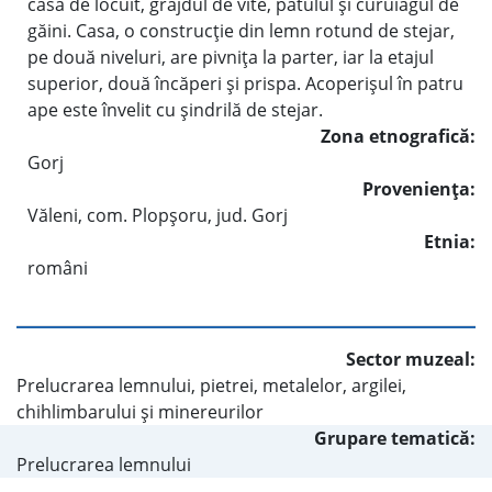
casa de locuit, grajdul de vite, pătulul şi curuiagul de
găini. Casa, o construcţie din lemn rotund de stejar,
pe două niveluri, are pivniţa la parter, iar la etajul
superior, două încăperi şi prispa. Acoperişul în patru
ape este învelit cu şindrilă de stejar.
Zona etnografică:
Gorj
Provenienţa:
Văleni, com. Plopşoru, jud. Gorj
Etnia:
români
Sector muzeal:
Prelucrarea lemnului, pietrei, metalelor, argilei,
chihlimbarului şi minereurilor
Grupare tematică:
Prelucrarea lemnului