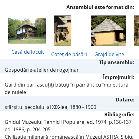
Ansamblul este format din:
Casă de locuit
Coteţ de păsări
Grajd de vite
Tip ansamblu:
Gospodărie-atelier de rogojinar
Împrejmuiri:
Gard din pari ascuţiţi bătuţi în pământ cu împletitură
de nuiele
Datare:
sfârşitul secolului al XIX-lea; 1880 - 1900
Bibliografie:
Ghidul Muzeului Tehnicii Populare, ed. 1974, p.136-137
ed. 1986, p. 204-205
Civilizaţie milenară românească în Muzeul ASTRA, Sibiu,