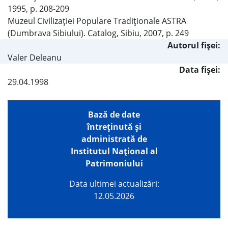
1995, p. 208-209
Muzeul Civilizaţiei Populare Tradiţionale ASTRA
(Dumbrava Sibiului). Catalog, Sibiu, 2007, p. 249
Autorul fişei:
Valer Deleanu
Data fișei:
29.04.1998
Bază de date
întreţinută şi
administrată de
Institutul Național al
Patrimoniului
Data ultimei actualizări:
12.05.2026