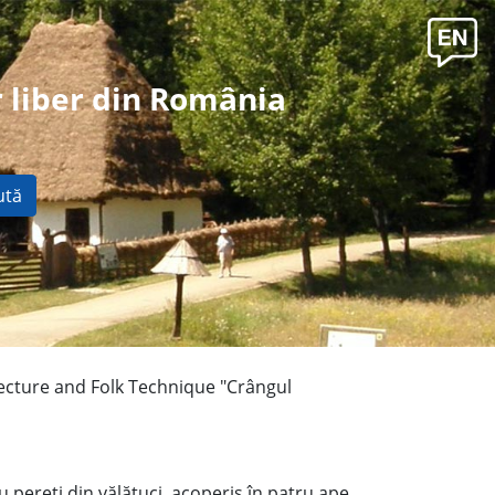
 liber din România
ută
ecture and Folk Technique "Crângul
cu pereţi din vălătuci, acoperiş în patru ape