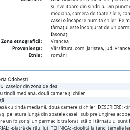
şi învelitoare din şindrilă. Din punc
mediană, cameră de toate zilele, cam
casei o încăpere numită chiler. Pe mij
târnaţul este înconjurat de un parmac
fasonaţi.
Zona etnografică:
Vrancea
Provenienţa:
Vărsătura, com. Jariştea, jud. Vranc
Etnia:
români
ria Odobeşti
ul caselor din zona de deal
cu tindă mediană, două camere şi chiler
ţă
casă cu tindă mediană, două camere şi chiler; DESCRIERE: -t
 şi pe latura lungă din spatele casei , sub prelungirea acoper
re un foişor şi un parmaclic traforat. stâlpii târnaţului sunt
AL: -piatră de râu, lut; TEHNICA: -cioplită la ţanc; temelie lega