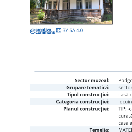
BY-SA 4.0
Sector muzeal:
Podgo
Grupare tematică:
sector
Tipul construcţiei:
casă 
Categoria construcţiei:
locuin
Planul construcţiei:
TIP: -
curată
casa a
Temelia:
MATERI