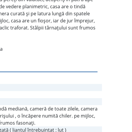
t de vedere planimetric, casa are o tindă
era curată şi pe latura lungă din spatele
loc, casa are un fioşor, iar de jur împrejur,
lic traforat. Stâlpii târnaţului sunt frumos
ea
indă mediană, cameră de toate zilele, camera
işului , o încăpere numită chiler. pe mijloc,
 frumos fasonaţi.
tă ( liantul întrebuinţat : lut )