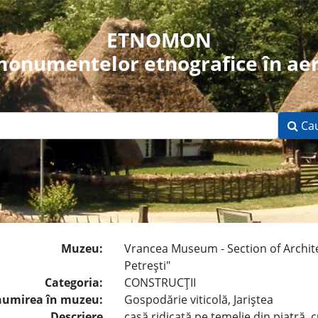
ETNOMON
 monumentelor etnografice în aer
Ca
Muzeu:
Vrancea Museum - Section of Archit
Petreşti"
Categoria:
CONSTRUCŢII
umirea în muzeu:
Gospodărie viticolă, Jariştea
Descriere
casă ridicată pe temelie din piatră, 