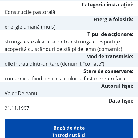
Categoria instalaţiei:
Construcţie pastorală
Energia folosită:
energie umană (muls)
Tipul de acţionare:
strunga este alcătuită dintr-o strungă cu 3 portiţe
acoperită cu scânduri pe stâlpi de lemn (comarnic)
Mod de transmisie:
oile intrau dintr-un ţarc (denumit "corlate")
Stare de conservare:
comarnicul fiind deschis ploilor ,a fost mereu refăcut
Autorul fişei:
Valer Deleanu
Data fișei:
21.11.1997
Bază de date
întreţinută şi