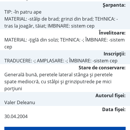
Şarpanta:
TIP: -în patru ape
MATERIAL: -stâlp de brad; grinzi din brad; TEHNICA: -
tras la joagăr, tăiat; IMBINARE: sistem cep
Învelitoare:
MATERIAL: -ţiglă din solzi; TEHNICA: -; ÎMBINARE: -sistem
cep
Inscripţii:
TRADUCERE: -; AMPLASARE: -; ÎMBINARE: -sistem cep
Stare de conservare:
Generală bună, peretele lateral stânga şi peretele
spate mediocră, cu stâlpi şi grinziputrede pe mici
porţiuni
Autorul fişei:
Valer Deleanu
Data fișei:
30.04.2004