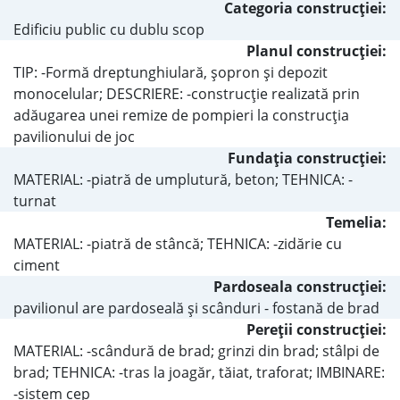
Categoria construcţiei:
Edificiu public cu dublu scop
Planul construcţiei:
TIP: -Formă dreptunghiulară, şopron şi depozit
monocelular; DESCRIERE: -construcţie realizată prin
adăugarea unei remize de pompieri la construcţia
pavilionului de joc
Fundaţia construcţiei:
MATERIAL: -piatră de umplutură, beton; TEHNICA: -
turnat
Temelia:
MATERIAL: -piatră de stâncă; TEHNICA: -zidărie cu
ciment
Pardoseala construcţiei:
pavilionul are pardoseală şi scânduri - fostană de brad
Pereţii construcţiei:
MATERIAL: -scândură de brad; grinzi din brad; stâlpi de
brad; TEHNICA: -tras la joagăr, tăiat, traforat; IMBINARE:
-sistem cep