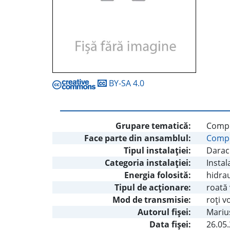
BY-SA 4.0
Grupare tematică:
Comple
Face parte din ansamblul:
Comple
Tipul instalaţiei:
Darac
Categoria instalaţiei:
Instal
Energia folosită:
hidrau
Tipul de acţionare:
roată 
Mod de transmisie:
roţi v
Autorul fişei:
Marius
Data fișei:
26.05