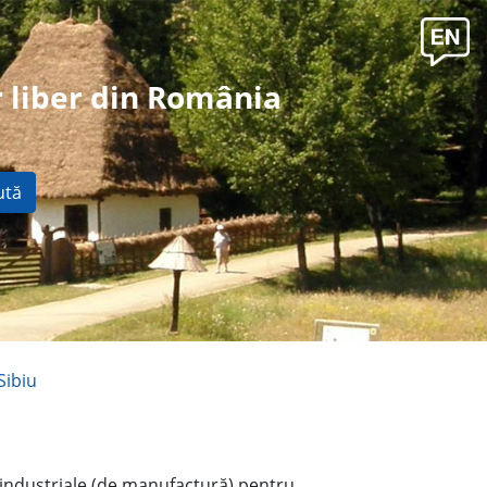
 liber din România
ută
Sibiu
 industriale (de manufactură) pentru