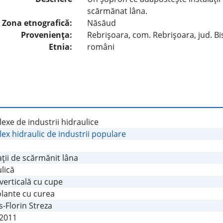
scărmănat lâna.
Zona etnografică:
Năsăud
Provenienţa:
Rebrişoara, com. Rebrişoara, jud. Bi
Etnia:
români
xe de industrii hidraulice
x hidraulic de industrii populare
aţii de scărmănit lâna
lică
verticală cu cupe
olante cu curea
-Florin Streza
.2011