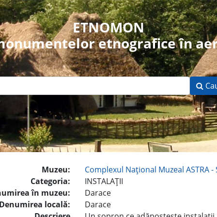
ETNOMON
 monumentelor etnografice în aer
Ca
Muzeu:
Complexul Naţional Muzeal ASTRA - 
Categoria:
INSTALAŢII
umirea în muzeu:
Darace
Denumirea locală:
Darace
Descriere
Un şopron ce adăposteşte instalaţii