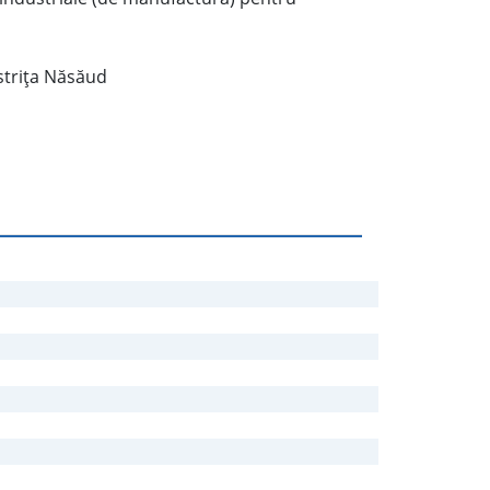
striţa Năsăud