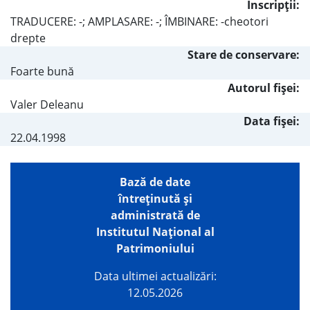
Inscripţii:
TRADUCERE: -; AMPLASARE: -; ÎMBINARE: -cheotori
drepte
Stare de conservare:
Foarte bună
Autorul fişei:
Valer Deleanu
Data fișei:
22.04.1998
Bază de date
întreţinută şi
administrată de
Institutul Național al
Patrimoniului
Data ultimei actualizări:
12.05.2026