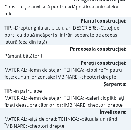
Construcţie auxiliară pentru adăpostirea animalelor
mici
Planul construcţiei:
TIP: -Dreptunghiular, bicelular; DESCRIERE: -Coteţ de
porci cu două încăperi şi intrări separate pe aceeaşi
latură (cea din faţă)
Pardoseala construcţiei:
Pământ bătătorit.
Pereţii construcţiei:
MATERIAL: -lemn de stejar; TEHNICA: -cioplire în patru
feţe; cununi orizontale; IMBINARE: -cheotori drepte
Şarpanta:
TIP: -în patru ape
MATERIAL: -lemn de stejar; TEHNICA: -caferi ciopliţi; laţi
fixaţi deasupra căpriorilor; IMBINARE: cheotori drepte
Învelitoare:
MATERIAL: -şiţă de brad; TEHNICA: -bătut la un rând;
ÎMBINARE: -cheotori drepte