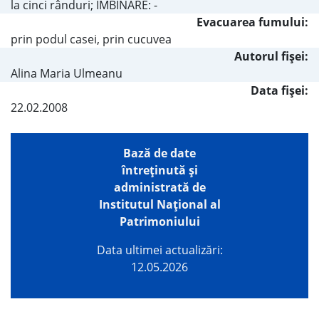
la cinci rânduri; ÎMBINARE: -
Evacuarea fumului:
prin podul casei, prin cucuvea
Autorul fişei:
Alina Maria Ulmeanu
Data fișei:
22.02.2008
Bază de date
întreţinută şi
administrată de
Institutul Național al
Patrimoniului
Data ultimei actualizări:
12.05.2026