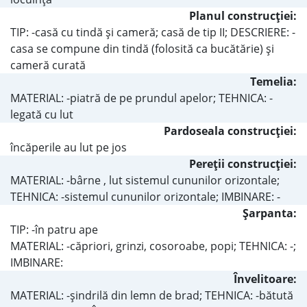
Planul construcţiei:
TIP: -casă cu tindă şi cameră; casă de tip II; DESCRIERE: -
casa se compune din tindă (folosită ca bucătărie) şi
cameră curată
Temelia:
MATERIAL: -piatră de pe prundul apelor; TEHNICA: -
legată cu lut
Pardoseala construcţiei:
încăperile au lut pe jos
Pereţii construcţiei:
MATERIAL: -bârne , lut sistemul cununilor orizontale;
TEHNICA: -sistemul cununilor orizontale; IMBINARE: -
Şarpanta:
TIP: -în patru ape
MATERIAL: -căpriori, grinzi, cosoroabe, popi; TEHNICA: -;
IMBINARE:
Învelitoare:
MATERIAL: -şindrilă din lemn de brad; TEHNICA: -bătută