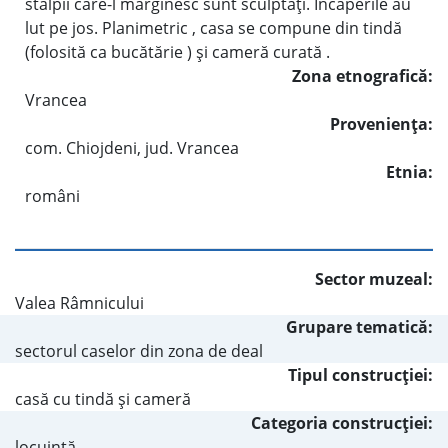
stâlpii care-l mărginesc sunt sculptaţi. Încăperile au
lut pe jos. Planimetric , casa se compune din tindă
(folosită ca bucătărie ) şi cameră curată .
Zona etnografică:
Vrancea
Provenienţa:
com. Chiojdeni, jud. Vrancea
Etnia:
români
Sector muzeal:
Valea Râmnicului
Grupare tematică:
sectorul caselor din zona de deal
Tipul construcţiei:
casă cu tindă şi cameră
Categoria construcţiei:
locuinţă