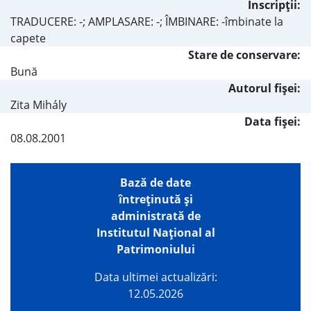
Inscripţii:
TRADUCERE: -; AMPLASARE: -; ÎMBINARE: -îmbinate la
capete
Stare de conservare:
Bună
Autorul fişei:
Zita Mihály
Data fișei:
08.08.2001
Bază de date
întreţinută şi
administrată de
Institutul Național al
Patrimoniului
Data ultimei actualizări:
12.05.2026