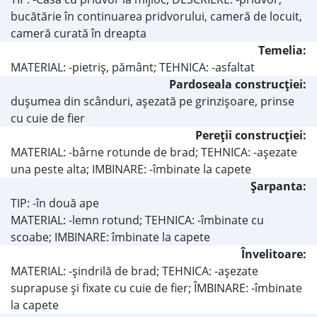
bucătărie în continuarea pridvorului, cameră de locuit,
cameră curată în dreapta
Temelia:
MATERIAL: -pietriş, pământ; TEHNICA: -asfaltat
Pardoseala construcţiei:
duşumea din scânduri, aşezată pe grinzişoare, prinse
cu cuie de fier
Pereţii construcţiei:
MATERIAL: -bârne rotunde de brad; TEHNICA: -aşezate
una peste alta; IMBINARE: -îmbinate la capete
Şarpanta:
TIP: -în două ape
MATERIAL: -lemn rotund; TEHNICA: -îmbinate cu
scoabe; IMBINARE: îmbinate la capete
Învelitoare:
MATERIAL: -şindrilă de brad; TEHNICA: -aşezate
suprapuse şi fixate cu cuie de fier; ÎMBINARE: -îmbinate
la capete