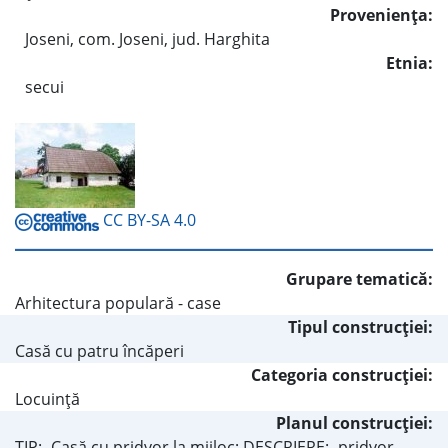
Provenienţa:
Joseni, com. Joseni, jud. Harghita
Etnia:
secui
CC BY-SA 4.0
Grupare tematică:
Arhitectura populară - case
Tipul construcţiei:
Casă cu patru încăperi
Categoria construcţiei:
Locuinţă
Planul construcţiei:
TIP: -Casă cu pridvor la mijloc; DESCRIERE: -pridvor,