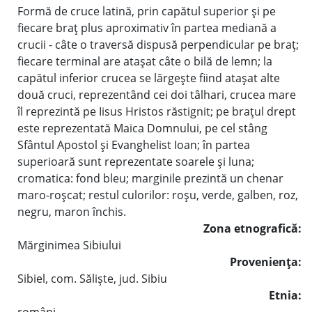
Formă de cruce latină, prin capătul superior şi pe
fiecare braţ plus aproximativ în partea mediană a
crucii - câte o traversă dispusă perpendicular pe braţ;
fiecare terminal are ataşat câte o bilă de lemn; la
capătul inferior crucea se lărgeşte fiind ataşat alte
două cruci, reprezentând cei doi tâlhari, crucea mare
îl reprezintă pe Iisus Hristos răstignit; pe braţul drept
este reprezentată Maica Domnului, pe cel stâng
Sfântul Apostol şi Evanghelist Ioan; în partea
superioară sunt reprezentate soarele şi luna;
cromatica: fond bleu; marginile prezintă un chenar
maro-roşcat; restul culorilor: roşu, verde, galben, roz,
negru, maron închis.
Zona etnografică:
Mărginimea Sibiului
Provenienţa:
Sibiel, com. Sălişte, jud. Sibiu
Etnia: