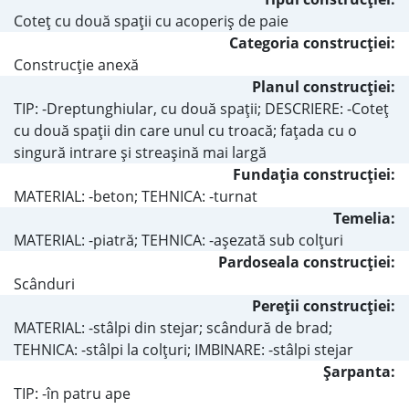
Coteţ cu două spaţii cu acoperiş de paie
Categoria construcţiei:
Construcţie anexă
Planul construcţiei:
TIP: -Dreptunghiular, cu două spaţii; DESCRIERE: -Coteţ
cu două spaţii din care unul cu troacă; faţada cu o
singură intrare şi streaşină mai largă
Fundaţia construcţiei:
MATERIAL: -beton; TEHNICA: -turnat
Temelia:
MATERIAL: -piatră; TEHNICA: -aşezată sub colţuri
Pardoseala construcţiei:
Scânduri
Pereţii construcţiei:
MATERIAL: -stâlpi din stejar; scândură de brad;
TEHNICA: -stâlpi la colţuri; IMBINARE: -stâlpi stejar
Şarpanta:
TIP: -în patru ape