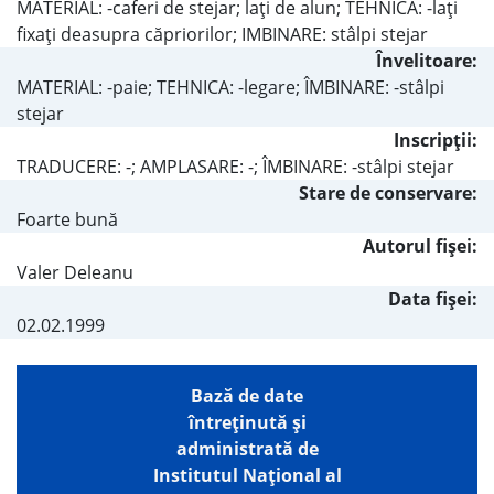
MATERIAL: -caferi de stejar; laţi de alun; TEHNICA: -laţi
fixaţi deasupra căpriorilor; IMBINARE: stâlpi stejar
Învelitoare:
MATERIAL: -paie; TEHNICA: -legare; ÎMBINARE: -stâlpi
stejar
Inscripţii:
TRADUCERE: -; AMPLASARE: -; ÎMBINARE: -stâlpi stejar
Stare de conservare:
Foarte bună
Autorul fişei:
Valer Deleanu
Data fișei:
02.02.1999
Bază de date
întreţinută şi
administrată de
Institutul Național al