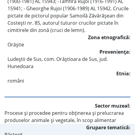
(1900-1981) AL 15943; -Tamfira Rujoi (1916-1991) AL
15941; - Gheorghe Rujoi (1906-1989) AL 15942. Crucile
pictate de pictorul popular Samoilă Zăvărăşean din
Costeşti nr. 85, autorul tuturor crucilor pictate în
cimitirele din zonă (cruci de lemn).
Zona etnografică:
Orăştie
Provenienţa:
Ludeştii de Sus, com. Orăştioara de Sus, jud.
Hunedoara
Etnia:
români
Sector muzeal:
Procese şi procedee pentru obţinerea şi prelucrarea
produselor animale şi vegetale, în scop alimentar
Grupare tematică:
Păstorit