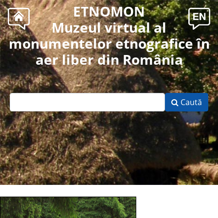
ETNOMON
Muzeul virtual al
monumentelor etnografice în
aer liber din România
Caută