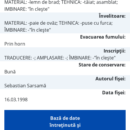
MATERIAL: -lemn de brad; TEHNICA: -tăiat; asamblat;
IMBINARE: "în cleşte"
Învelitoare:
MATERIAL: -paie de ovăz; TEHNICA: -puse cu furca;
ÎMBINARE: -"în cleşte"
Evacuarea fumului:
Prin horn
Inscripţii:
TRADUCERE: -; AMPLASARE: -; ÎMBINARE: -"în cleşte"
Stare de conservare:
Bună
Autorul fişei:
Sebastian Sarsamă
Data fișei:
16.03.1998
Bază de date
întreţinută şi