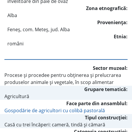
învelitoare din paie de ovăz
Zona etnografică:
Alba
Provenienţa:
Feneş, com. Meteş, jud. Alba
Etnia:
români
Sector muzeal:
Procese şi procedee pentru obţinerea şi prelucrarea
produselor animale şi vegetale, în scop alimentar
Grupare tematică:
Agricultură
Face parte din ansamblul:
Gospodărie de agricultori cu colibă pastorală
Tipul construcţiei:
Casă cu trei încăperi: cameră, tindă şi cămară
Categoria construcţiei: