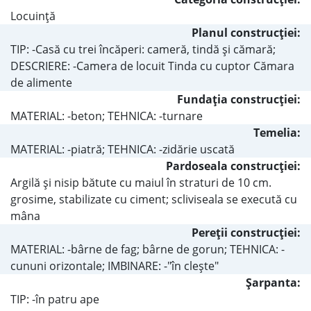
Locuinţă
Planul construcţiei:
TIP: -Casă cu trei încăperi: cameră, tindă şi cămară;
DESCRIERE: -Camera de locuit Tinda cu cuptor Cămara
de alimente
Fundaţia construcţiei:
MATERIAL: -beton; TEHNICA: -turnare
Temelia:
MATERIAL: -piatră; TEHNICA: -zidărie uscată
Pardoseala construcţiei:
Argilă şi nisip bătute cu maiul în straturi de 10 cm.
grosime, stabilizate cu ciment; scliviseala se execută cu
mâna
Pereţii construcţiei:
MATERIAL: -bârne de fag; bârne de gorun; TEHNICA: -
cununi orizontale; IMBINARE: -"în cleşte"
Şarpanta:
TIP: -în patru ape