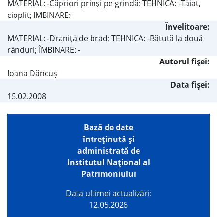
MATERIAL: -Căpriori prinşi pe grindă; TEHNICA: -Tăiat,
cioplit; IMBINARE:
Învelitoare:
MATERIAL: -Draniţă de brad; TEHNICA: -Bătută la două
rânduri; ÎMBINARE: -
Autorul fişei:
Ioana Dăncuş
Data fișei:
15.02.2008
Bază de date
întreţinută şi
administrată de
Institutul Național al
Patrimoniului
Data ultimei actualizări:
12.05.2026