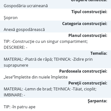
Gospodăria ucraineană
Tipul construcţiei:
Şopron
Categoria construcţiei:
Anexă gospodărească
Planul construcţiei:
TIP: -Construcţie cu un singur compartiment;
DESCRIERE: -
Temelia:
MATERIAL: -Piatră de râpă; TEHNICA: -Zidire prin
suprapunere
Pardoseala construcţiei:
„lese”împletite din nuiele împletite
Pereţii construcţiei:
MATERIAL: -Lemn de brad; TEHNICA: -Tăiat, cioplit;
IMBINARE: -
Şarpanta:
TIP: -în patru ape