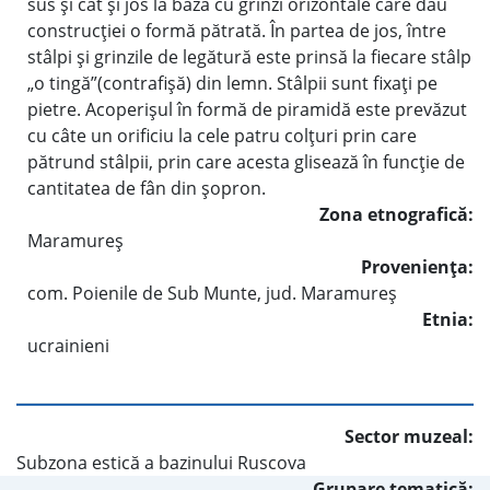
sus şi cât şi jos la bază cu grinzi orizontale care dau
construcţiei o formă pătrată. În partea de jos, între
stâlpi şi grinzile de legătură este prinsă la fiecare stâlp
„o tingă”(contrafişă) din lemn. Stâlpii sunt fixaţi pe
pietre. Acoperişul în formă de piramidă este prevăzut
cu câte un orificiu la cele patru colţuri prin care
pătrund stâlpii, prin care acesta glisează în funcţie de
cantitatea de fân din şopron.
Zona etnografică:
Maramureş
Provenienţa:
com. Poienile de Sub Munte, jud. Maramureş
Etnia:
ucrainieni
Sector muzeal:
Subzona estică a bazinului Ruscova
Grupare tematică: