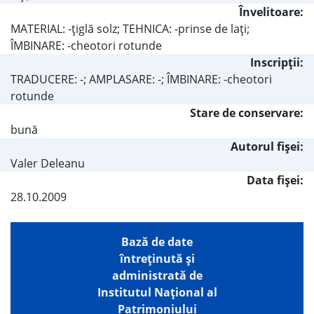
Învelitoare:
MATERIAL: -ţiglă solz; TEHNICA: -prinse de laţi;
ÎMBINARE: -cheotori rotunde
Inscripţii:
TRADUCERE: -; AMPLASARE: -; ÎMBINARE: -cheotori
rotunde
Stare de conservare:
bună
Autorul fişei:
Valer Deleanu
Data fișei:
28.10.2009
Bază de date
întreţinută şi
administrată de
Institutul Național al
Patrimoniului