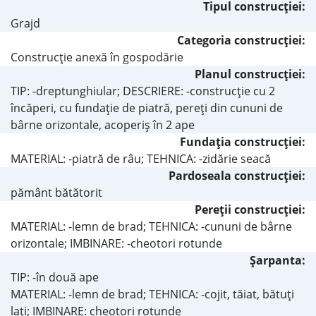
Tipul construcţiei:
Grajd
Categoria construcţiei:
Construcţie anexă în gospodărie
Planul construcţiei:
TIP: -dreptunghiular; DESCRIERE: -construcţie cu 2
încăperi, cu fundaţie de piatră, pereţi din cununi de
bârne orizontale, acoperiş în 2 ape
Fundaţia construcţiei:
MATERIAL: -piatră de râu; TEHNICA: -zidărie seacă
Pardoseala construcţiei:
pământ bătătorit
Pereţii construcţiei:
MATERIAL: -lemn de brad; TEHNICA: -cununi de bârne
orizontale; IMBINARE: -cheotori rotunde
Şarpanta:
TIP: -în două ape
MATERIAL: -lemn de brad; TEHNICA: -cojit, tăiat, bătuţi
laţi; IMBINARE: cheotori rotunde